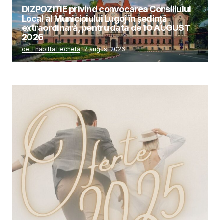
DIZPOZIȚIE privind convocarea Consiliului
Local al Municipiului Lugoj în şedinţă
extraordinară, pentru data de 10 AUGUST
2026
de Thabitta Fecheta
7 august 2026