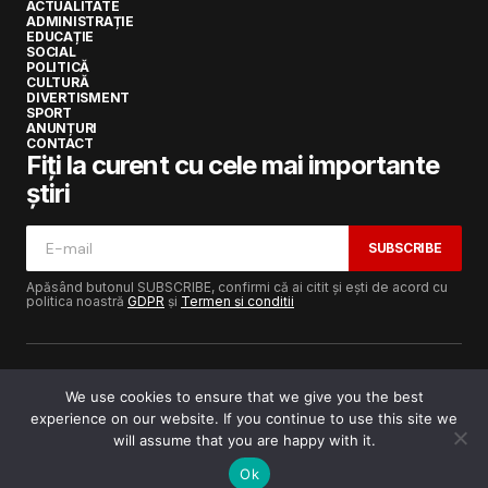
ACTUALITATE
ADMINISTRAȚIE
EDUCAȚIE
SOCIAL
POLITICĂ
CULTURĂ
DIVERTISMENT
SPORT
ANUNȚURI
CONTACT
Fiți la curent cu cele mai importante
știri
SUBSCRIBE
Apăsând butonul SUBSCRIBE, confirmi că ai citit și ești de acord cu
politica noastră
GDPR
și
Termen și condiții
We use cookies to ensure that we give you the best
experience on our website. If you continue to use this site we
Copyright © 2017-2025
Lugojeanul.ro
· Toate drepturile
rezervate · Dezvoltat de
Power Media FX
will assume that you are happy with it.
Ok