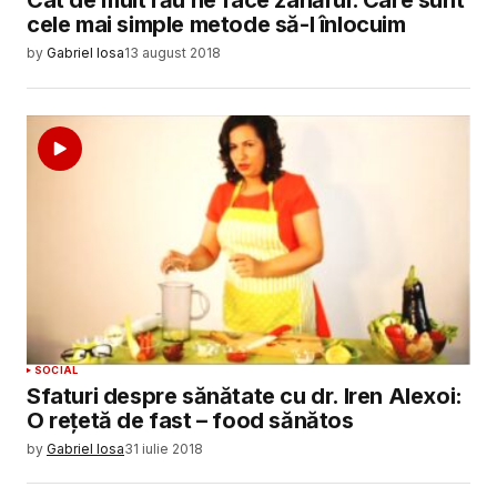
Cât de mult rău ne face zahărul. Care sunt
cele mai simple metode să-l înlocuim
by
Gabriel Iosa
13 august 2018
SOCIAL
Sfaturi despre sănătate cu dr. Iren Alexoi:
O rețetă de fast – food sănătos
by
Gabriel Iosa
31 iulie 2018