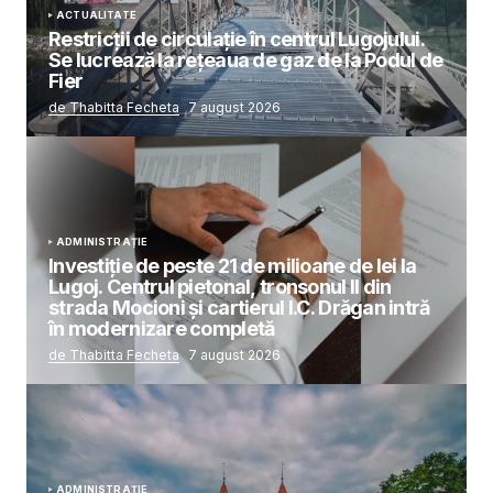
ACTUALITATE
Restricții de circulație în centrul Lugojului.
Se lucrează la rețeaua de gaz de la Podul de
Fier
de Thabitta Fecheta
7 august 2026
ADMINISTRAȚIE
Investiție de peste 21 de milioane de lei la
Lugoj. Centrul pietonal, tronsonul II din
strada Mocioni și cartierul I.C. Drăgan intră
în modernizare completă
de Thabitta Fecheta
7 august 2026
ADMINISTRAȚIE