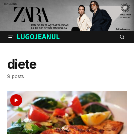
diete
9 posts