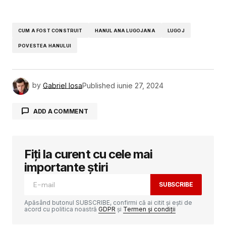
CUM A FOST CONSTRUIT
HANUL ANA LUGOJANA
LUGOJ
POVESTEA HANULUI
by
Gabriel Iosa
Published
iunie 27, 2024
ADD A COMMENT
Fiți la curent cu cele mai
Adresa ta de email nu va fi publicată.
Câmpurile obligatorii sunt marcate cu
*
importante știri
SUBSCRIBE
Comment
*
Apăsând butonul SUBSCRIBE, confirmi că ai citit și ești de
acord cu politica noastră
GDPR
și
Termen și condiții