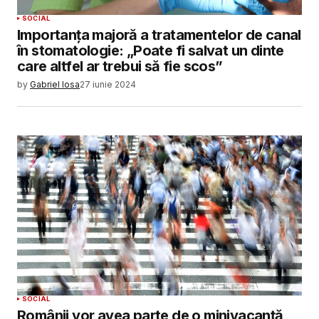
SOCIAL
Importanța majoră a tratamentelor de canal
în stomatologie: „Poate fi salvat un dinte
care altfel ar trebui să fie scos”
by
Gabriel Iosa
27 iunie 2024
SOCIAL
Românii vor avea parte de o minivacanță