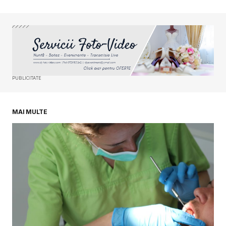
Your Name
*
Your E-mail
*
PUBLICITATE
Salvează-mi numele, emailul și site-ul web în
acest navigator pentru data viitoare când o să
comentez.
MAI MULTE
SUBMIT COMMENT