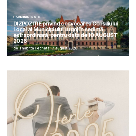
ADMINISTRAȚIE
DIZPOZIȚIE privind convocarea Consiliului
Local al Municipiului Lugoj în şedinţă
extraordinară, pentru data de 10 AUGUST
2026
de Thabitta Fecheta
7 august 2026