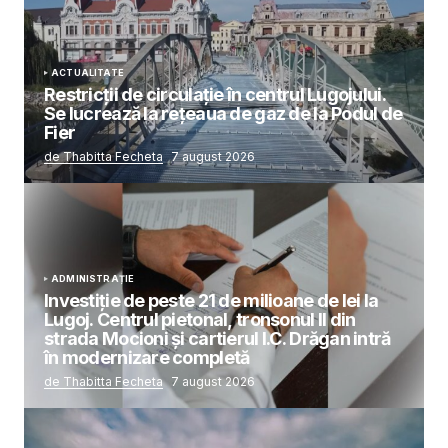
ACTUALITATE
Restricții de circulație în centrul Lugojului.
Se lucrează la rețeaua de gaz de la Podul de
Fier
de Thabitta Fecheta
7 august 2026
ADMINISTRAȚIE
Investiție de peste 21 de milioane de lei la
Lugoj. Centrul pietonal, tronsonul II din
strada Mocioni și cartierul I.C. Drăgan intră
în modernizare completă
de Thabitta Fecheta
7 august 2026