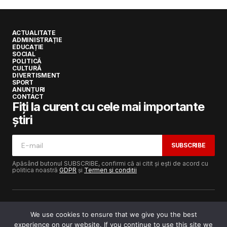
ACTUALITATE
ADMINISTRAȚIE
EDUCAȚIE
SOCIAL
POLITICĂ
CULTURĂ
DIVERTISMENT
SPORT
ANUNȚURI
CONTACT
Fiți la curent cu cele mai importante
știri
SUBSCRIBE
Apăsând butonul SUBSCRIBE, confirmi că ai citit și ești de acord cu
politica noastră
GDPR
și
Termen și condiții
We use cookies to ensure that we give you the best
experience on our website. If you continue to use this site we
Copyright © 2017-2025
Lugojeanul.ro
· Toate drepturile