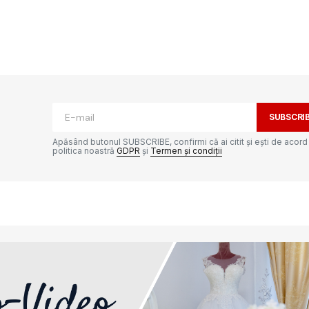
ată.
Câmpurile obligatorii sunt marcate cu
*
SUBSCRI
Apăsând butonul SUBSCRIBE, confirmi că ai citit și ești de acord
politica noastră
GDPR
și
Termen și condiții
Your E-mail
*
e-ul
ta