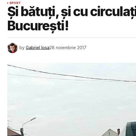
SPORT
Și bătuți, și cu circula
București!
by
Gabriel Iosa
28 noiembrie 2017