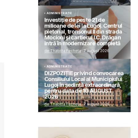
ADMINISTRAȚIE
Investiție de peste 21 de
milioane de lei la Lugoj. Centrul
pietonal, tronsonul II din strada
Mocioni și cartierul I.C. Drăgan
intră în modernizare completă
de Thabitta Fecheta
7 august 2026
ADMINISTRAȚIE
DIZPOZIȚIE privind convocarea
Consiliului Local al Municipiului
Lugoj în şedinţă extraordinară,
pentru data de 10 AUGUST
2026
de Thabitta Fecheta
7 august 2026