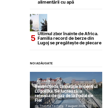
alimentării cu apă
Ultimul zbor înainte de Africa.
Familia record de berze din
Lugoj se pregătește de plecare
NOI ADĂUGATE
ACTUALITATE
Restricții de circulație în centrul
Lugojului. Se lucrează la
rețeaua de gaz de la Podul de
Fier
de Thabitta Fecheta
7 august 2026