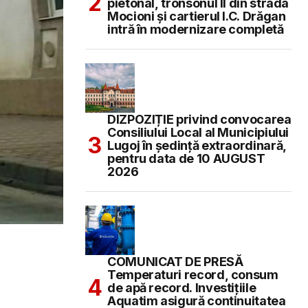
pietonal, tronsonul II din strada
Mocioni și cartierul I.C. Drăgan
intră în modernizare completă
DIZPOZIȚIE privind convocarea
Consiliului Local al Municipiului
Lugoj în şedinţă extraordinară,
pentru data de 10 AUGUST
2026
COMUNICAT DE PRESĂ
Temperaturi record, consum
de apă record. Investițiile
Aquatim asigură continuitatea