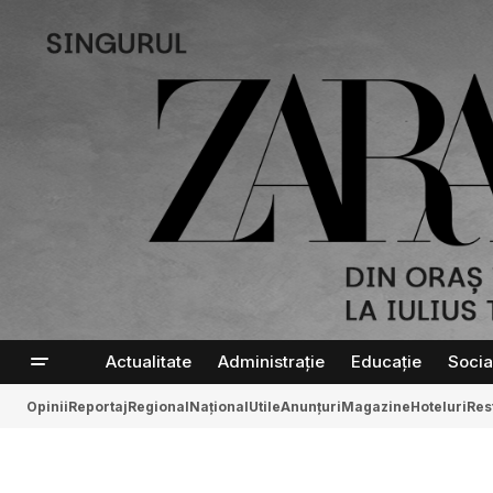
Actualitate
Administrație
Educație
Socia
Opinii
Reportaj
Regional
Național
Utile
Anunțuri
Magazine
Hoteluri
Res