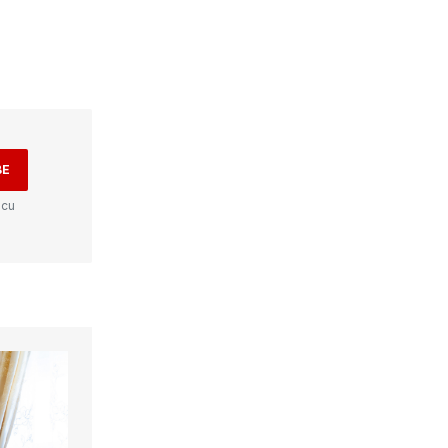
BE
 cu