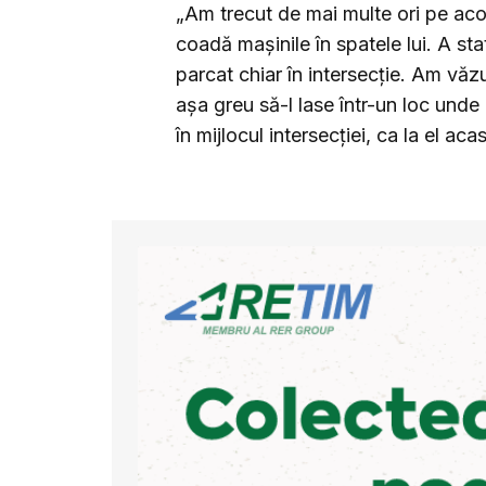
„Am trecut de mai multe ori pe ac
coadă mașinile în spatele lui. A st
parcat chiar în intersecție. Am văz
așa greu să-l lase într-un loc unde
în mijlocul intersecției, ca la el aca