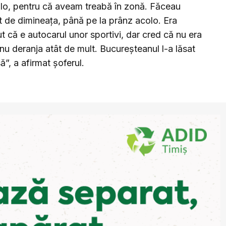
olo, pentru că aveam treabă în zonă. Făceau
at de dimineața, până pe la prânz acolo. Era
ut că e autocarul unor sportivi, dar cred că nu era
 nu deranja atât de mult. Bucureșteanul l-a lăsat
să”, a afirmat șoferul.