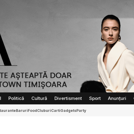
l
Politică
Cultură
Divertisment
Sport
Anunțuri
taurante
Baruri
Food
Cluburi
Carti
Gadgets
Party