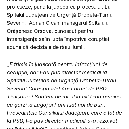
profeseze, până la judecarea procesului. La
Spitalul Județean de Urgență Drobeta-Turnu
Severin. Adrian Cican, managerul Spitalului
Orășenesc Orșova, cunoscut pentru
intransigența sa în lupta împotriva corupției
spune că decizia e de râsul lumii.
„E trimis în judecat
ă pentru infracțiuni de
corupție, dar
l-au pus director medical la
Spitalul Jude
ț
ean de Urgen
ță
Drobeta-Turnu
Severin! Corespunde! Are carnet de PSD
Timi
ș
oara! Suntem de mirul lumii! L-au respins
cu g
ărzi la Lugoj și l-am luat noi de bun.
Președintele Consiliului Județean, care e tot de
la PSD, l-a pus director medical! S-a rezolvat
pe linie politică!”,
a reacționat Adrian Cican,