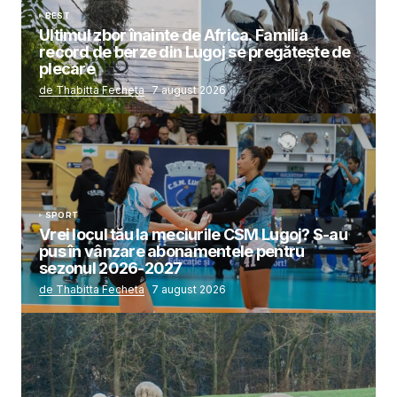
BEST
Ultimul zbor înainte de Africa. Familia
record de berze din Lugoj se pregătește de
plecare
de Thabitta Fecheta
7 august 2026
SPORT
Vrei locul tău la meciurile CSM Lugoj? S-au
pus în vânzare abonamentele pentru
sezonul 2026-2027
de Thabitta Fecheta
7 august 2026