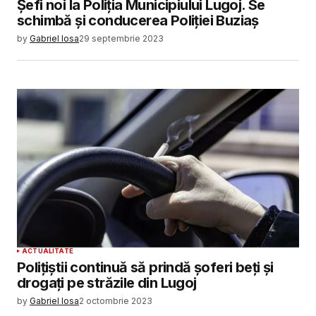
Șefi noi la Poliția Municipiului Lugoj. Se
schimbă și conducerea Poliției Buziaș
by
Gabriel Iosa
29 septembrie 2023
ACTUALITATE
Polițiștii continuă să prindă șoferi beți și
drogați pe străzile din Lugoj
by
Gabriel Iosa
2 octombrie 2023