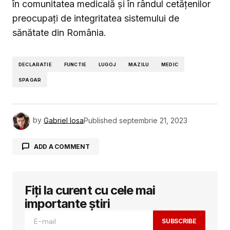
în comunitatea medicală și în rândul cetățenilor
preocupați de integritatea sistemului de
sănătate din România.
DECLARATIE
FUNCTIE
LUGOJ
MAZILU
MEDIC
SPAGAR
by
Gabriel Iosa
Published
septembrie 21, 2023
ADD A COMMENT
Fiți la curent cu cele mai
Adresa ta de email nu va fi publicată.
Câmpurile obligatorii sunt marcate cu
*
importante știri
SUBSCRIBE
Comment
*