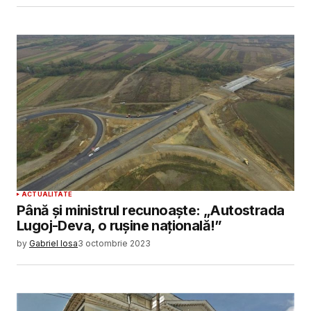
ACTUALITATE
Până și ministrul recunoaște: „Autostrada
Lugoj-Deva, o rușine națională!”
by
Gabriel Iosa
3 octombrie 2023