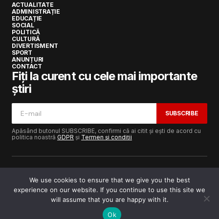
ACTUALITATE
ADMINISTRAȚIE
EDUCAȚIE
SOCIAL
POLITICĂ
CULTURĂ
DIVERTISMENT
SPORT
ANUNȚURI
CONTACT
Fiți la curent cu cele mai importante
știri
SUBSCRIBE
Apăsând butonul SUBSCRIBE, confirmi că ai citit și ești de acord cu
politica noastră
GDPR
și
Termen și condiții
We use cookies to ensure that we give you the best
experience on our website. If you continue to use this site we
Copyright © 2017-2025
Lugojeanul.ro
· Toate drepturile
rezervate · Dezvoltat de
Power Media FX
will assume that you are happy with it.
Ok