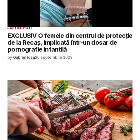
ACTUALITATE
EXCLUSIV O femeie din centrul de protecție
de la Recaș, implicată într-un dosar de
pornografie infantilă
by
Gabriel Iosa
26 septembrie 2023