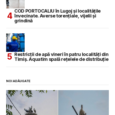
COD PORTOCALIU în Lugoj și localitățile
învecinate. Averse torențiale, vijelii și
grindină
Restricții de apă vineri în patru localități din
Timiș. Aquatim spală rețelele de distribuție
NOI ADĂUGATE