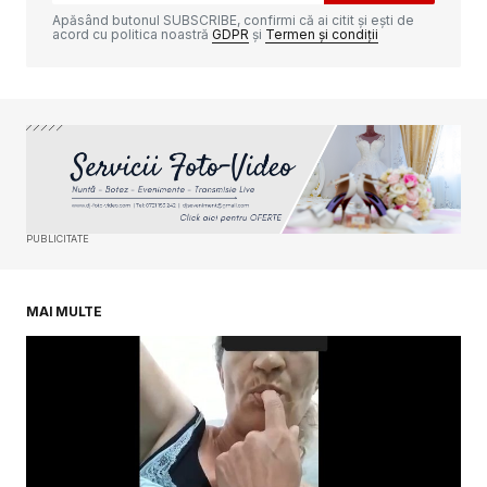
Apăsând butonul SUBSCRIBE, confirmi că ai citit și ești de
acord cu politica noastră
GDPR
și
Termen și condiții
Your Name
*
Your E-mail
*
PUBLICITATE
Salvează-mi numele, emailul și site-ul web în
acest navigator pentru data viitoare când o să
comentez.
MAI MULTE
SUBMIT COMMENT