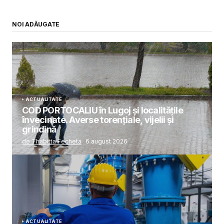
NOI ADĂUGATE
ACTUALITATE
COD PORTOCALIU în Lugoj și localitățile
învecinate. Averse torențiale, vijelii și
grindină
de Thabitta Fecheta
6 august 2026
ACTUALITATE