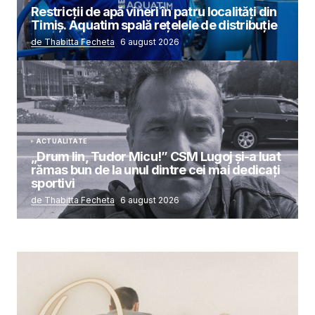
Restricții de apă vineri în patru localități din
Timiș. Aquatim spală rețelele de distribuție
de Thabitta Fecheta
6 august 2026
ACTUALITATE
„Drum lin, Tudor Micu!” CSM Lugoj și-a luat
rămas bun de la unul dintre cei mai dedicați
sportivi
de Thabitta Fecheta
6 august 2026