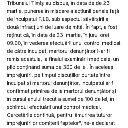
Tribunalul Timiș au dispus, în data de de 23
martie, punerea în mișcare a acțiunii penale față
de inculpatul F.I.B. sub aspectul săvârșirii a
două infracțiuni de luare de mită. În fapt, a fost
reținut că, în data de 23 martie, în jurul orei
09.00, în vederea efectuării unui control medical
de către inculpat, martorul denunțător i-ar fi
remis acestuia, la finalul examinării medicale, un
plic conținând suma de 300 de lei. În aceleași
împrejurări, pe timpul discuțiilor purtate între
inculpat și martorul denunțător, inculpatul ar fi
confirmat primirea de la martorul denunțător și
în cursul anului trecut a sumei de 100 de lei, în
schimbul efectuării unui control medical.
Cercetările continuă, pentru lămurirea tuturor
împrejurărilor comiterii faptelor”, ne-a declarat