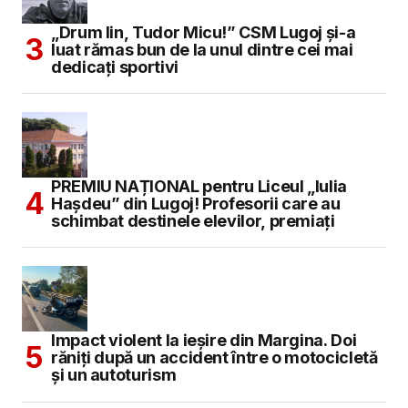
„Drum lin, Tudor Micu!” CSM Lugoj și-a
luat rămas bun de la unul dintre cei mai
dedicați sportivi
PREMIU NAȚIONAL pentru Liceul „Iulia
Hașdeu” din Lugoj! Profesorii care au
schimbat destinele elevilor, premiați
Impact violent la ieșire din Margina. Doi
răniți după un accident între o motocicletă
și un autoturism