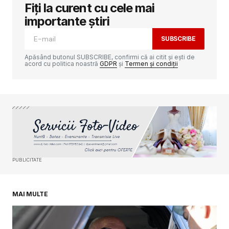
Fiți la curent cu cele mai
Adresa ta de email nu va fi publicată.
Câmpurile obligatorii sunt marcate cu
*
importante știri
SUBSCRIBE
Comment
*
Apăsând butonul SUBSCRIBE, confirmi că ai citit și ești de
acord cu politica noastră
GDPR
și
Termen și condiții
Your Name
*
Your E-mail
*
PUBLICITATE
Salvează-mi numele, emailul și site-ul web în
acest navigator pentru data viitoare când o să
comentez.
MAI MULTE
SUBMIT COMMENT