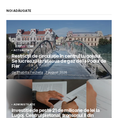
NOI ADĂUGATE
ACTUALITATE
Restricții de circulație în centrul Lugojului.
Se lucrează la rețeaua de gaz de la Podul de
Fier
de Thabitta Fecheta
7 august 2026
ADMINISTRAȚIE
Investiție de peste 21 de milioane de lei la
Lugoj. Centrul pietonal, tronsonul II din