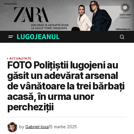
ACTUALITATE
FOTO Polițiștii lugojeni au
găsit un adevărat arsenal
de vânătoare la trei bărbați
acasă, în urma unor
percheziții
by
Gabriel Iosa
15 martie 2025