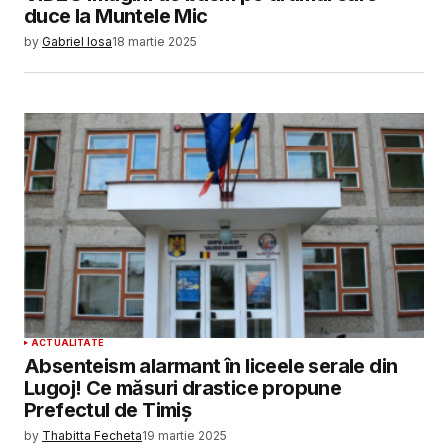
duce la Muntele Mic
by
Gabriel Iosa
18 martie 2025
ACTUALITATE
Absenteism alarmant în liceele serale din
Lugoj! Ce măsuri drastice propune
Prefectul de Timiș
by
Thabitta Fecheta
19 martie 2025