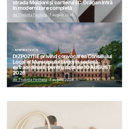
strada Mocioni și cartierul I.C. Drăgan intră
în modernizare completă
de Thabitta Fecheta
7 august 2026
ADMINISTRAȚIE
DIZPOZIȚIE privind convocarea Consiliului
Local al Municipiului Lugoj în şedinţă
extraordinară, pentru data de 10 AUGUST
2026
de Thabitta Fecheta
7 august 2026