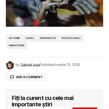
ACTIUNE
LUGOJ
PERCHEZITII
POLITIA LUGOJ
VANATOARE
by
Gabriel Iosa
Published
martie 15, 2025
ADD A COMMENT
Fiți la curent cu cele mai
Adresa ta de email nu va fi publicată.
Câmpurile obligatorii sunt marcate cu
*
importante știri