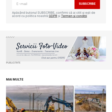
SUBSCRIBE
Comment
*
Apăsând butonul SUBSCRIBE, confirmi că ai citit și ești de
acord cu politica noastră
GDPR
și
Termen și condiții
Your Name
*
Your E-mail
*
PUBLICITATE
Salvează-mi numele, emailul și site-ul web în
acest navigator pentru data viitoare când o să
comentez.
MAI MULTE
SUBMIT COMMENT