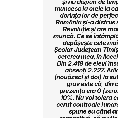
și nu dispun de tim
muncesc la orele la car
dorința lor de perfe
România și-a distrus 
Revoluție și are ma
muncă. Ce se întâmplă,
depășește cele mai 
Școlar Județean Timiș 
cererea mea, în licee
Din 2.418 de elevi însc
absenți 2.227. Adic
(nouăzeci și doi) la su
grav este că, din c
prezența era 0 (zero!
10%. Nu voi tolera c
cerut controale lunare,
spune eu când are