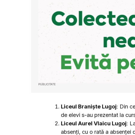
PUBLICITATE
Liceul Braniște Lugoj
: Din c
de elevi s-au prezentat la cu
Liceul Aurel Vlaicu Lugoj
: L
absenți, cu o rată a absenței