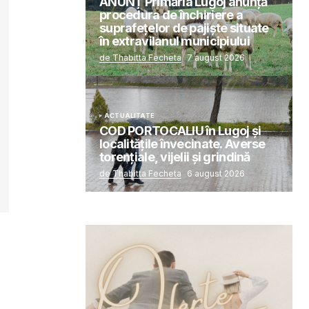
ANUNȚ Primăria Lugoj anunță
procedura de închiriere a
suprafețelor de pajiște situate
în extravilanul municipiului
de Thabitta Fecheta
7 august 2026
ACTUALITATE
COD PORTOCALIU în Lugoj și
localitățile învecinate. Averse
torențiale, vijelii și grindină
de Thabitta Fecheta
6 august 2026