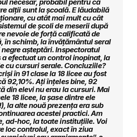
pul necesar, probabil pentru că
e alții sunt la școală. E lăudabilă
cționare, cu atât mai mult cu cât
sistemul de școli de meserii după
re nevoie de forță calificată de
 în schimb, la învățământul seral
negre așteptări. Inspectoratul
a efectuat un control inopinat, la
le cu cursuri serale. Concluziile?
riși în 91 clase la 18 licee au fost
ă 92,10%. Ați înțeles bine, 92
tă din elevi nu erau la cursuri. Mai
ele 18 licee, la șase dintre ele
), la alte nouă prezența era sub
ontinuarea acestei practici. Am
 ad-hoc, la toate instituțiile. Voi
 loc controlul, exact în ziua