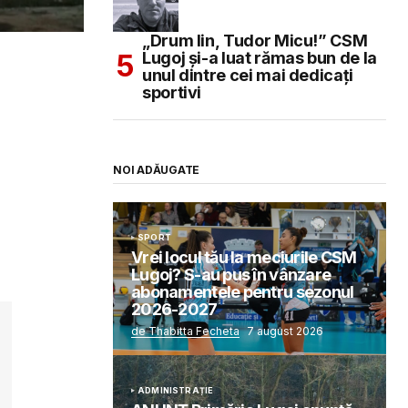
„Drum lin, Tudor Micu!” CSM
Lugoj și-a luat rămas bun de la
unul dintre cei mai dedicați
sportivi
NOI ADĂUGATE
SPORT
Vrei locul tău la meciurile CSM
Lugoj? S-au pus în vânzare
abonamentele pentru sezonul
2026-2027
de Thabitta Fecheta
7 august 2026
ADMINISTRAȚIE