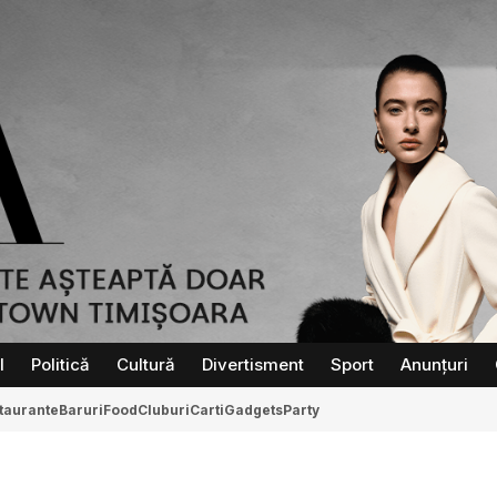
l
Politică
Cultură
Divertisment
Sport
Anunțuri
taurante
Baruri
Food
Cluburi
Carti
Gadgets
Party