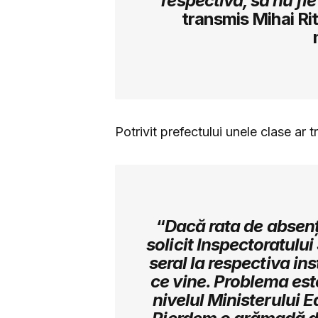
respectivă, să nu fi
transmis Mihai Ri
Potrivit prefectului unele clase ar t
“
Dacă rata de absen
solicit Inspectoratulu
seral la respectiva in
ce vine. Problema este
nivelul Ministerului E