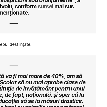
e suspiciuni sau aranjamente
“, a
tivoiu, conform
sursei
mai sus
menționate.
rebui desființate.
ță va fi mai mare de 40%, am să
i Școlar să nu mai aprobe clase de
stituție de învățământ pentru anul
, de fapt, națională, și sper că la
ducației să se ia măsuri drastice.