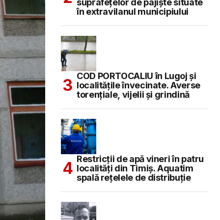
suprafețelor de pajiște situate
în extravilanul municipiului
COD PORTOCALIU în Lugoj și
localitățile învecinate. Averse
torențiale, vijelii și grindină
Restricții de apă vineri în patru
localități din Timiș. Aquatim
spală rețelele de distribuție