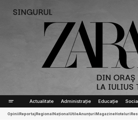
Actualitate
Administrație
Educație
Socia
Opinii
Reportaj
Regional
Național
Utile
Anunțuri
Magazine
Hoteluri
Res