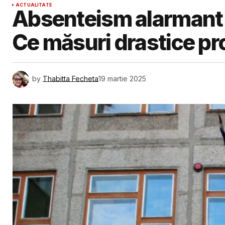
ACTUALITATE
Absenteism alarmant în
Ce măsuri drastice pr
by
Thabitta Fecheta
19 martie 2025