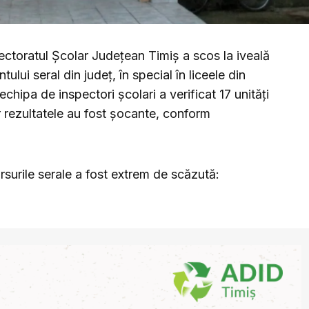
ectoratul Școlar Județean Timiș a scos la iveală
lui seral din județ, în special în liceele din
chipa de inspectori școlari a verificat 17 unități
r rezultatele au fost șocante, conform
ursurile serale a fost extrem de scăzută: