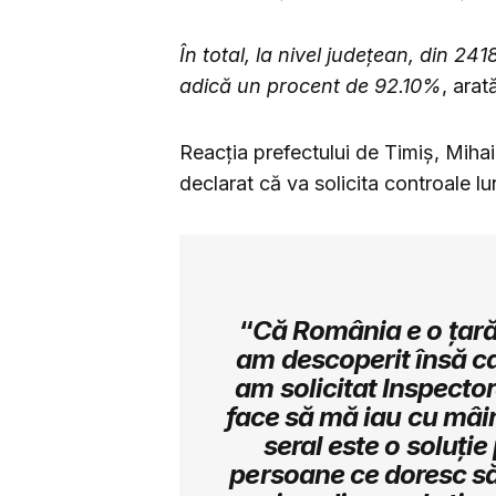
În total, la nivel județean, din 241
adică un procent de 92.10%
, arat
Reacția prefectului de Timiș, Mihai 
declarat că va solicita controale lu
“
Că România e o țară 
am descoperit însă ca
am solicitat Inspecto
face să mă iau cu mâi
seral este o soluți
persoane ce doresc să