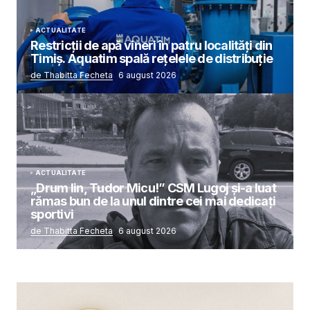
ACTUALITATE
Restricții de apă vineri în patru localități din
Timiș. Aquatim spală rețelele de distribuție
de Thabitta Fecheta
6 august 2026
ACTUALITATE
„Drum lin, Tudor Micu!” CSM Lugoj și-a luat
rămas bun de la unul dintre cei mai dedicați
sportivi
de Thabitta Fecheta
6 august 2026