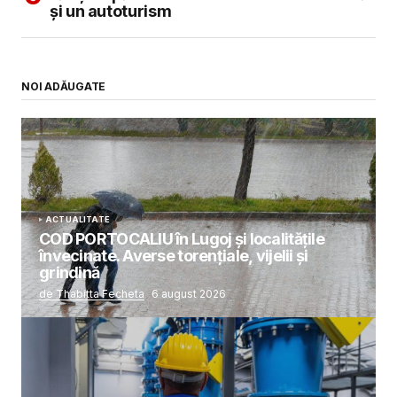
și un autoturism
Salvează-mi numele, emailul și site-ul web în
acest navigator pentru data viitoare când o să
comentez.
NOI ADĂUGATE
SUBMIT COMMENT
ACTUALITATE
COD PORTOCALIU în Lugoj și localitățile
învecinate. Averse torențiale, vijelii și
grindină
de Thabitta Fecheta
6 august 2026