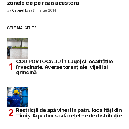
zonele de pe raza acestora
docent Constantin Cojocaru.
by
Gabriel Iosa
21 martie 2014
Nevoia ne face să fim puțin naționaliști, cum
CELE MAI CITITE
sunt și japonezii, de fapt, și chiar Ungurii de
lângă noi.
La ora actuală, Ungaria cu un număr mai mic de
cetățeni are un nivel de dezvoltare aproape
COD PORTOCALIU în Lugoj și localitățile
dublu față de noi, și asta datorită politicii
învecinate. Averse torențiale, vijelii și
naționaliste în primul rând.
grindină
Ne este rușine în coada Europei.
Nu aici este locul românilor!
Votați Gheorghe Funar Președinte, și vom
Restricții de apă vineri în patru localități din
ajunge în fruntea Europei!
Timiș. Aquatim spală rețelele de distribuție
Votați Gheorghe Funar Președinte, și vom fi o