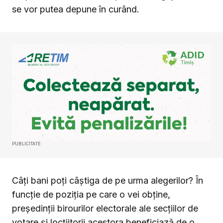
se vor putea depune în curând.
PUBLICITATE
Câți bani poți câștiga de pe urma alegerilor? În
funcție de poziția pe care o vei obține,
preşedinţii birourilor electorale ale secţiilor de
votare şi locţiitorii acestora beneficiază de o