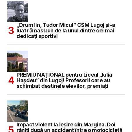
Națiune Fericită!
RĂSPUNDE
„Drum lin, Tudor Micu!” CSM Lugoj și-a
luat rămas bun de la unul dintre cei mai
dedicați sportivi
Adresa ta de email nu va fi publicată.
Câmpurile obligatorii sunt marcate cu
*
Comment
*
PREMIU NAȚIONAL pentru Liceul „Iulia
Hașdeu” din Lugoj! Profesorii care au
schimbat destinele elevilor, premiați
Your Name
*
Your E-mail
*
Impact violent la ieșire din Margina. Doi
răniți după un accident între o motocicletă