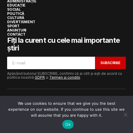
ADMINISTRAȚIE
EDUCAȚIE
SOCIAL
POLITICĂ
CULTURĂ
DIVERTISMENT
SPORT
ANUNȚURI
CONTACT
Fiți la curent cu cele mai importante
știri
SUBSCRIBE
Apăsând butonul SUBSCRIBE, confirmi că ai citit și ești de acord cu
politica noastră
GDPR
și
Termen și condiții
We use cookies to ensure that we give you the best
experience on our website. If you continue to use this site we
Copyright © 2017-2025
Lugojeanul.ro
· Toate drepturile
rezervate · Dezvoltat de
Power Media FX
will assume that you are happy with it.
Ok