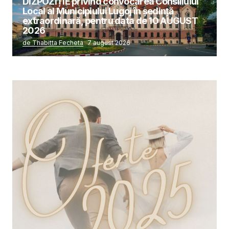
DIZPOZIȚIE privind convocarea Consiliului
Local al Municipiului Lugoj în şedinţă
extraordinară, pentru data de 10 AUGUST
2026
de Thabitta Fecheta
7 august 2026