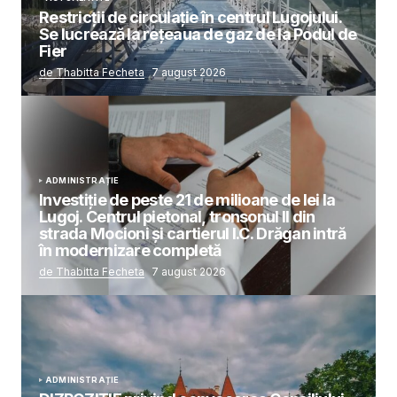
Restricții de circulație în centrul Lugojului.
Se lucrează la rețeaua de gaz de la Podul de
Fier
de Thabitta Fecheta
7 august 2026
ADMINISTRAȚIE
Investiție de peste 21 de milioane de lei la
Lugoj. Centrul pietonal, tronsonul II din
strada Mocioni și cartierul I.C. Drăgan intră
în modernizare completă
de Thabitta Fecheta
7 august 2026
ADMINISTRAȚIE