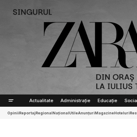
Actualitate
Administrație
Educație
Socia
Opinii
Reportaj
Regional
Național
Utile
Anunțuri
Magazine
Hoteluri
Res