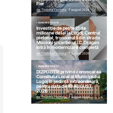
Fier
de Thabitta Fecheta
7 august 2026
ADMINISTRAȚIE
Investiție de peste 21 de
milioane de lei la Lugoj. Centrul
pietonal, tronsonul II din strada
Mocioni și cartierul I.C. Drăgan
intră în modernizare completă
de Thabitta Fecheta
7 august 2026
ADMINISTRAȚIE
DIZPOZIȚIE privind convocarea
Consiliului Local al Municipiului
Lugoj în şedinţă extraordinară,
pentru data de 10 AUGUST
2026
de Thabitta Fecheta
7 august 2026