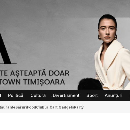
l
Politică
Cultură
Divertisment
Sport
Anunțuri
taurante
Baruri
Food
Cluburi
Carti
Gadgets
Party