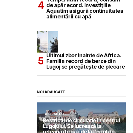
de apă record. Investițiile
Aquatim asigură continuitatea
alimentării cu apă
Ultimul zbor înainte de Africa.
Familia record de berze din
Lugoj se pregătește de plecare
NOI ADĂUGATE
ACTUALITATE
Restricții de circulație în centrul
Lugojului. Se lucrează la
rețeaua de gaz de la Podul de