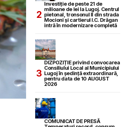
Investiție de peste 21 de
milioane de lei la Lugoj. Centrul
pietonal, tronsonul II din strada
Mocioni și cartierul I.C. Drăgan
intră în modernizare completă
DIZPOZIȚIE privind convocarea
Consiliului Local al Municipiului
Lugoj în şedinţă extraordinară,
pentru data de 10 AUGUST
2026
COMUNICAT DE PRESĂ
Temperaturi record, consum