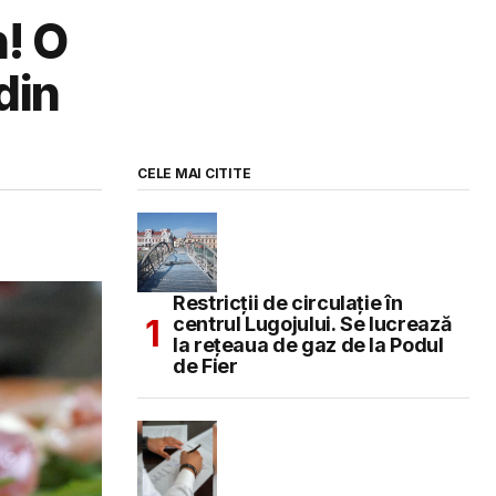
n! O
din
CELE MAI CITITE
Restricții de circulație în
centrul Lugojului. Se lucrează
la rețeaua de gaz de la Podul
de Fier