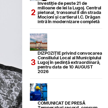
Investiție de peste 21 de
milioane de lei la Lugoj. Centrul
pietonal, tronsonul II din strada
Mocioni și cartierul I.C. Drăgan
intră în modernizare completă
DIZPOZIȚIE privind convocarea
Consiliului Local al Municipiului
Lugoj în şedinţă extraordinară,
pentru data de 10 AUGUST
2026
COMUNICAT DE PRESĂ
Temperaturi record, consum