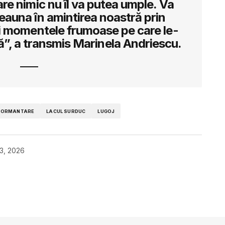
are nimic nu îl va putea umple. Va
auna în amintirea noastră prin
și momentele frumoase pe care le-
”, a transmis Marinela Andriescu.
MORMANTARE
LACUL SURDUC
LUGOJ
03, 2026
ată.
Câmpurile obligatorii sunt marcate cu
*