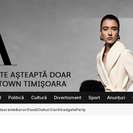
l
Politică
Cultură
Divertisment
Sport
Anunțuri
taurante
Baruri
Food
Cluburi
Carti
Gadgets
Party