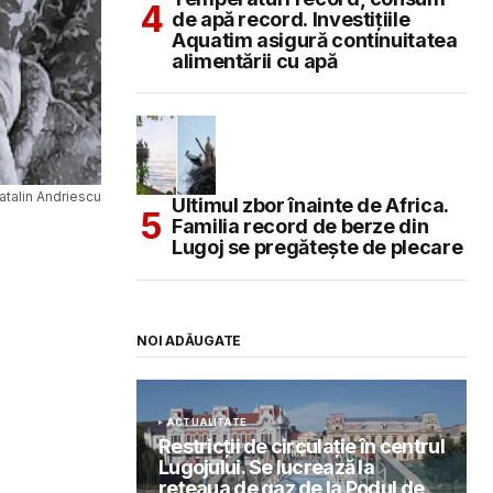
de apă record. Investițiile
Aquatim asigură continuitatea
alimentării cu apă
talin Andriescu
Ultimul zbor înainte de Africa.
Familia record de berze din
Lugoj se pregătește de plecare
NOI ADĂUGATE
ACTUALITATE
Restricții de circulație în centrul
Lugojului. Se lucrează la
rețeaua de gaz de la Podul de