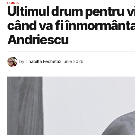
LUGOJ
Ultimul drum pentru v
când va fi înmormânta
Andriescu
by
Thabitta Fecheta
3 iunie 2026