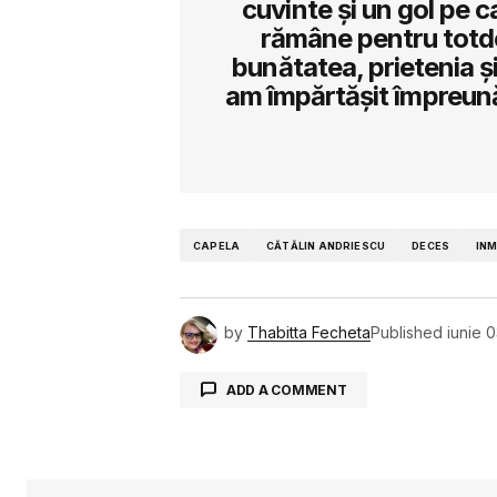
cuvinte și un gol pe c
rămâne pentru totde
bunătatea, prietenia 
am împărtășit împreună
CAPELA
CĂTĂLIN ANDRIESCU
DECES
IN
by
Thabitta Fecheta
Published
iunie 
ADD A COMMENT
Adresa ta de email nu va fi public