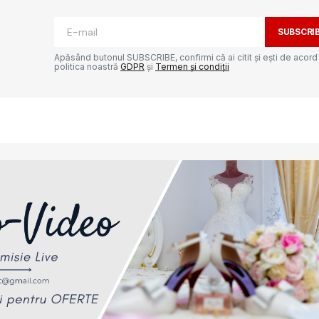
SUBSCRI
Apăsând butonul SUBSCRIBE, confirmi că ai citit și ești de acord
politica noastră
GDPR
și
Termen și condiții
Your E-mail
*
e-ul
ta