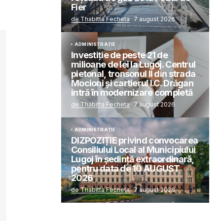
Fier
de Thabitta Fecheta
7 august 2026
ADMINISTRAȚIE
Investiție de peste 21 de
milioane de lei la Lugoj. Centrul
pietonal, tronsonul II din strada
Mocioni și cartierul I.C. Drăgan
intră în modernizare completă
de Thabitta Fecheta
7 august 2026
ADMINISTRAȚIE
DIZPOZIȚIE privind convocarea
Consiliului Local al Municipiului
Lugoj în şedinţă extraordinară,
pentru data de 10 AUGUST
2026
de Thabitta Fecheta
7 august 2026