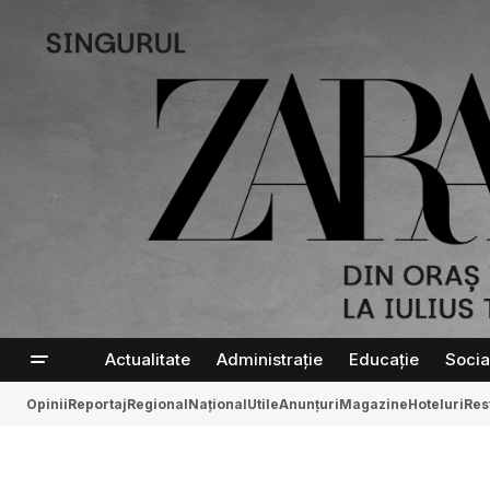
Actualitate
Administrație
Educație
Socia
Opinii
Reportaj
Regional
Național
Utile
Anunțuri
Magazine
Hoteluri
Res