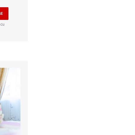
BE
 cu