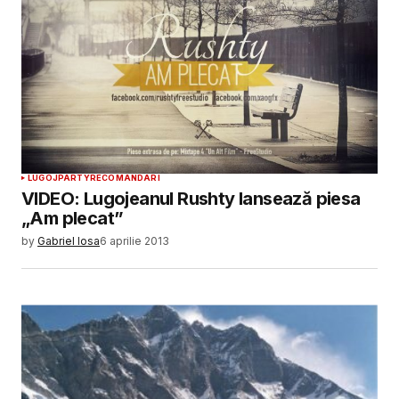
LUGOJ
PARTY
RECOMANDARI
VIDEO: Lugojeanul Rushty lansează piesa
„Am plecat”
by
Gabriel Iosa
6 aprilie 2013