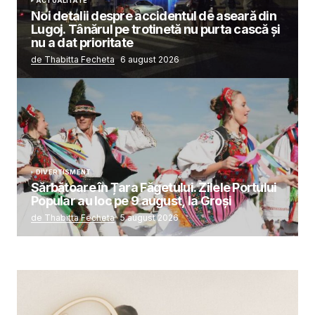
ACTUALITATE
Noi detalii despre accidentul de aseară din
Lugoj. Tânărul pe trotinetă nu purta cască și
nu a dat prioritate
de Thabitta Fecheta
6 august 2026
DIVERTISMENT
Sărbătoare în Țara Făgetului. Zilele Portului
Popular au loc pe 9 august, la Groși
de Thabitta Fecheta
5 august 2026