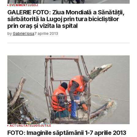
EVENIMENT
LUGOJ
GALERIE FOTO: Ziua Mondială a Sănătății,
sărbătorită la Lugoj prin tura bicicliștilor
prin oraș și vizita la spital
by
Gabriel Iosa
7 aprilie 2013
ACTUALITATE
LUGOJ
UTILE
FOTO: Imaginile săptămânii 1-7 aprilie 2013