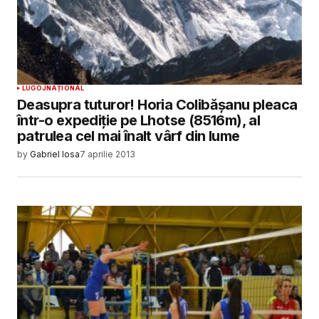
LUGOJ
NAȚIONAL
Deasupra tuturor! Horia Colibășanu pleaca
într-o expediție pe Lhotse (8516m), al
patrulea cel mai înalt vârf din lume
by
Gabriel Iosa
7 aprilie 2013