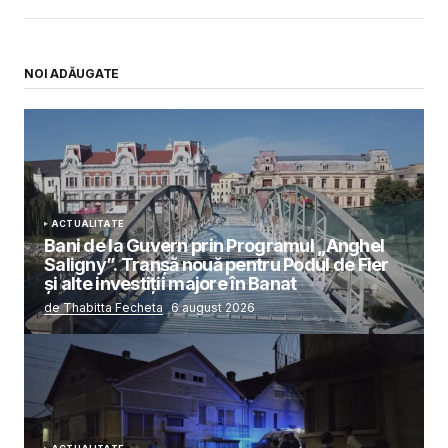
NOI ADĂUGATE
ACTUALITATE
Bani de la Guvern prin Programul „Anghel
Saligny”. Tranșă nouă pentru Podul de Fier
și alte investiții majore în Banat
de Thabitta Fecheta
6 august 2026