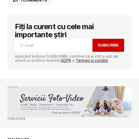
1 COMMENTS
Fiți la curent cu cele mai
Adresa ta de email nu va fi publicată.
Câmpurile obligatorii sunt marcate cu
*
importante știri
SUBSCRIBE
Comment
*
Apăsând butonul SUBSCRIBE, confirmi că ai citit și ești de
acord cu politica noastră
GDPR
și
Termen și condiții
Your Name
*
Your E-mail
*
PUBLICITATE
Salvează-mi numele, emailul și site-ul web în
acest navigator pentru data viitoare când o să
comentez.