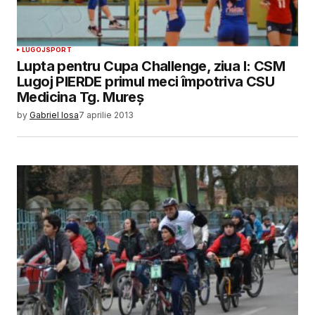
LUGOJ
SPORT
Lupta pentru Cupa Challenge, ziua I: CSM
Lugoj PIERDE primul meci împotriva CSU
Medicina Tg. Mureș
by
Gabriel Iosa
7 aprilie 2013