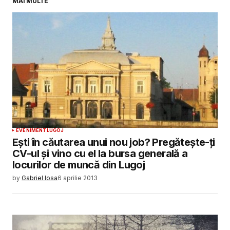
MAI MULTE
SUBMIT COMMENT
EVENIMENT
LUGOJ
Ești în căutarea unui nou job? Pregătește-ți
CV-ul și vino cu el la bursa generală a
locurilor de muncă din Lugoj
by
Gabriel Iosa
6 aprilie 2013