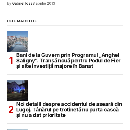
by
Gabriel Iosa
8 aprilie 2013
CELE MAI CITITE
Bani de la Guvern prin Programul „Anghel
Saligny”. Tranșă nouă pentru Podul de Fier
și alte investiții majore în Banat
Noi detalii despre accidentul de aseară din
Lugoj. Tânărul pe trotinetă nu purta cască
și nu a dat prioritate