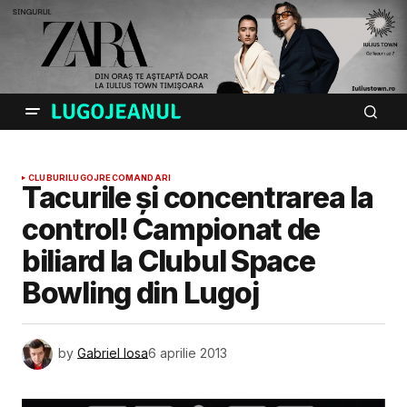
CLUBURI
LUGOJ
RECOMANDARI
Tacurile și concentrarea la
control! Campionat de
biliard la Clubul Space
Bowling din Lugoj
by
Gabriel Iosa
6 aprilie 2013