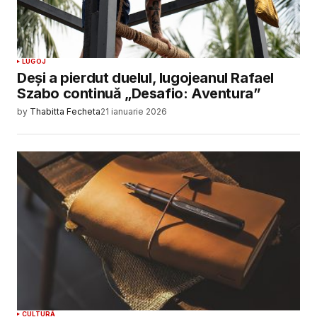
LUGOJ
Deși a pierdut duelul, lugojeanul Rafael
Szabo continuă „Desafio: Aventura”
by
Thabitta Fecheta
21 ianuarie 2026
CULTURĂ