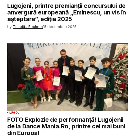
Lugojeni, printre premianții concursului de
anvergură europeană „Eminescu, un vis în
așteptare”, ediția 2025
by
Thabitta Fecheta
15 decembrie 2025
LUGOJ
FOTO Explozie de performanță! Lugojenii
de la Dance Mania.Ro, printre cei mai buni
din Europa!