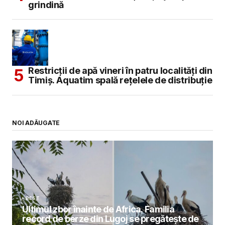
grindină
Restricții de apă vineri în patru localități din
Timiș. Aquatim spală rețelele de distribuție
NOI ADĂUGATE
BEST
Ultimul zbor înainte de Africa. Familia
record de berze din Lugoj se pregătește de