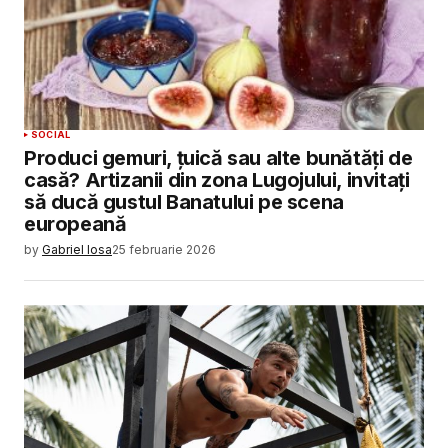
SOCIAL
Produci gemuri, țuică sau alte bunătăți de
casă? Artizanii din zona Lugojului, invitați
să ducă gustul Banatului pe scena
europeană
by
Gabriel Iosa
25 februarie 2026