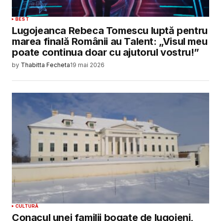
BEST
Lugojeanca Rebeca Tomescu luptă pentru
marea finală Românii au Talent: „Visul meu
poate continua doar cu ajutorul vostru!”
by
Thabitta Fecheta
19 mai 2026
CULTURĂ
Conacul unei familii bogate de lugojeni,