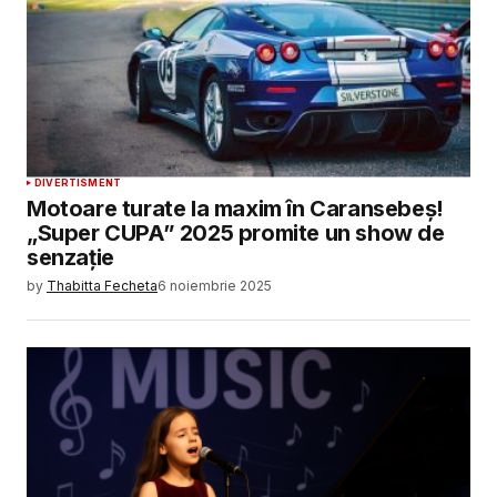
DIVERTISMENT
Motoare turate la maxim în Caransebeș!
„Super CUPA” 2025 promite un show de
senzație
by
Thabitta Fecheta
6 noiembrie 2025