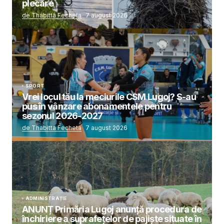
plecare
de Thabitta Fecheta
7 august 2026
SPORT
Vrei locul tău la meciurile CSM Lugoj? S-au
pus în vânzare abonamentele pentru
sezonul 2026-2027
de Thabitta Fecheta
7 august 2026
ADMINISTRAȚIE
ANUNȚ Primăria Lugoj anunță procedura de
închiriere a suprafețelor de pajiște situate în