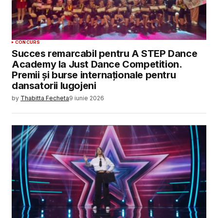
CONCURS
Succes remarcabil pentru A STEP Dance
Academy la Just Dance Competition.
Premii și burse internaționale pentru
dansatorii lugojeni
by
Thabitta Fecheta
9 iunie 2026