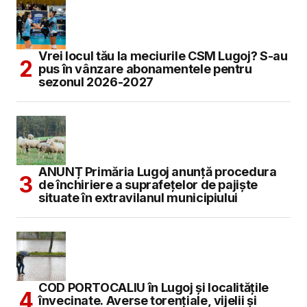
Vrei locul tău la meciurile CSM Lugoj? S-au
pus în vânzare abonamentele pentru
sezonul 2026-2027
ANUNȚ Primăria Lugoj anunță procedura
de închiriere a suprafețelor de pajiște
situate în extravilanul municipiului
COD PORTOCALIU în Lugoj și localitățile
învecinate. Averse torențiale, vijelii și