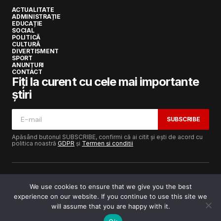
ACTUALITATE
ADMINISTRAȚIE
EDUCAȚIE
SOCIAL
POLITICĂ
CULTURĂ
DIVERTISMENT
SPORT
ANUNȚURI
CONTACT
Fiți la curent cu cele mai importante
știri
SUBSCRIBE
Apăsând butonul SUBSCRIBE, confirmi că ai citit și ești de acord cu
politica noastră
GDPR
și
Termen și condiții
We use cookies to ensure that we give you the best
experience on our website. If you continue to use this site we
Copyright © 2017-2025
Lugojeanul.ro
· Toate drepturile
rezervate · Dezvoltat de
Power Media FX
will assume that you are happy with it.