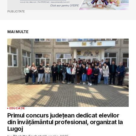
Your E-mail
*
PUBLICITATE
Salvează-mi numele, emailul și site-ul web în
acest navigator pentru data viitoare când o să
comentez.
MAI MULTE
SUBMIT COMMENT
EDUCAȚIE
Primul concurs județean dedicat elevilor
din învățământul profesional, organizat la
Lugoj