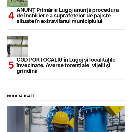
ANUNȚ Primăria Lugoj anunță procedura
de închiriere a suprafețelor de pajiște
situate în extravilanul municipiului
COD PORTOCALIU în Lugoj și localitățile
învecinate. Averse torențiale, vijelii și
grindină
NOI ADĂUGATE