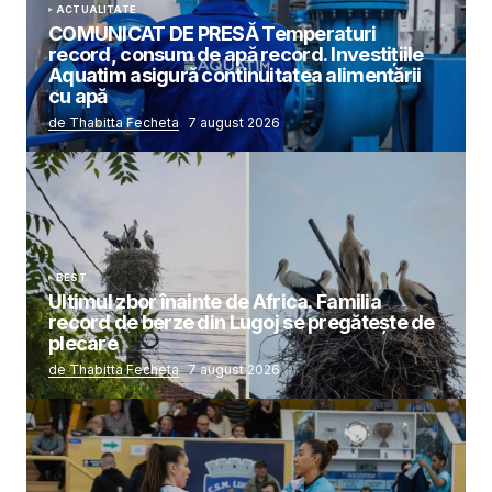
ACTUALITATE
COMUNICAT DE PRESĂ Temperaturi
record, consum de apă record. Investițiile
Aquatim asigură continuitatea alimentării
cu apă
de Thabitta Fecheta
7 august 2026
BEST
Ultimul zbor înainte de Africa. Familia
record de berze din Lugoj se pregătește de
plecare
de Thabitta Fecheta
7 august 2026