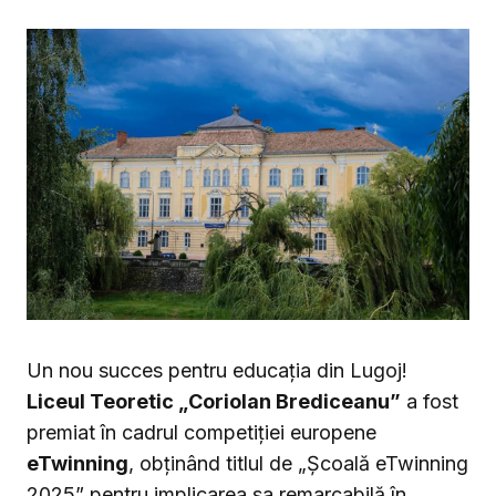
Un nou succes pentru educația din Lugoj!
Liceul Teoretic „Coriolan Brediceanu”
a fost
premiat în cadrul competiției europene
eTwinning
, obținând titlul de „Școală eTwinning
2025” pentru implicarea sa remarcabilă în