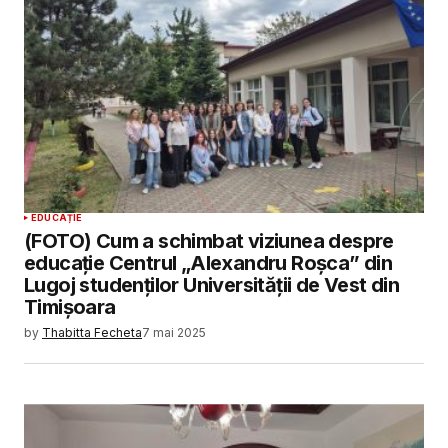
EDUCAȚIE
(FOTO) Cum a schimbat viziunea despre
educație Centrul „Alexandru Roșca” din
Lugoj studenților Universității de Vest din
Timișoara
by
Thabitta Fecheta
7 mai 2025