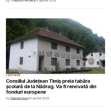
by
Thabitta Fecheta
10 aprilie 2025
EDUCAȚIE
Consiliul Județean Timiș preia tabăra
școlară de la Nădrag. Va fi renovată din
fonduri europene
by
Gabriel Iosa
30 aprilie 2025