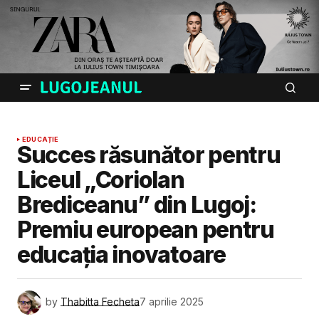
EDUCAȚIE
Succes răsunător pentru
Liceul „Coriolan
Brediceanu” din Lugoj:
Premiu european pentru
educația inovatoare
by
Thabitta Fecheta
7 aprilie 2025