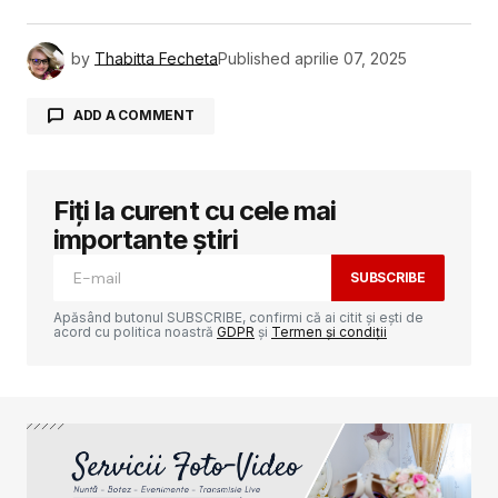
by
Thabitta Fecheta
Published
aprilie 07, 2025
ADD A COMMENT
Fiți la curent cu cele mai
Adresa ta de email nu va fi publicată.
Câmpurile obligatorii sunt marcate cu
*
importante știri
SUBSCRIBE
Comment
*
Apăsând butonul SUBSCRIBE, confirmi că ai citit și ești de
acord cu politica noastră
GDPR
și
Termen și condiții
Your Name
*