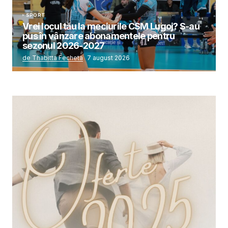
SPORT
Vrei locul tău la meciurile CSM Lugoj? S-au
pus în vânzare abonamentele pentru
sezonul 2026-2027
de Thabitta Fecheta
7 august 2026