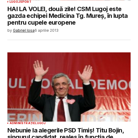
LUGOJ
SPORT
HAI LA VOLEI, două zile! CSM Lugoj este
gazda echipei Medicina Tg. Mureș, în lupta
pentru cupele europene
by
Gabriel Iosa
6 aprilie 2013
ADMINISTRAȚIE
LUGOJ
Nebunie la alegerile PSD Timiș! Titu Bojin,
singurul candidat, reales în funcția de