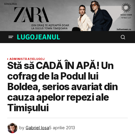
ADMINISTRAȚIE
LUGOJ
Stă să CADĂ ÎN APĂ! Un
cofrag de la Podul lui
Boldea, serios avariat din
cauza apelor repezi ale
Timişului
by
Gabriel Iosa
5 aprilie 2013