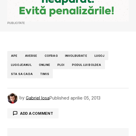
PUBLICITATE
APE
AVERSE
COFRAG
INVOLBURATE
LUGOJ
LUGOJEANUL
ONLINE
PLOI
PODUL LUI BOLDEA
STA SA CADA
TIMIS
by
Gabriel Iosa
Published
aprilie 05, 2013
ADD A COMMENT