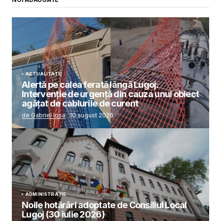
ACTUALITATE
Alertă pe calea ferată lângă Lugoj.
Intervenție de urgență din cauza unui obiect
agățat de cablurile de curent
de Gabriel Iosa
10 august 2026
ADMINISTRAȚIE
Noile hotărâri adoptate de Consiliul Local
Lugoj (30 iulie 2026)