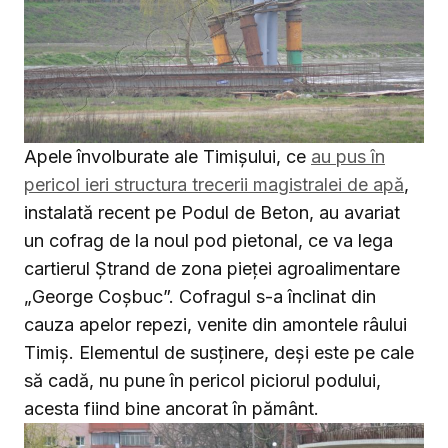
Apele învolburate ale Timişului, ce
au pus în
pericol ieri structura trecerii magistralei de apă
,
instalată recent pe Podul de Beton, au avariat
un cofrag de la noul pod pietonal, ce va lega
cartierul Ştrand de zona pieţei agroalimentare
„George Coşbuc”. Cofragul s-a înclinat din
cauza apelor repezi, venite din amontele râului
Timiş. Elementul de susţinere, deşi este pe cale
să cadă, nu pune în pericol piciorul podului,
acesta fiind bine ancorat în pământ.