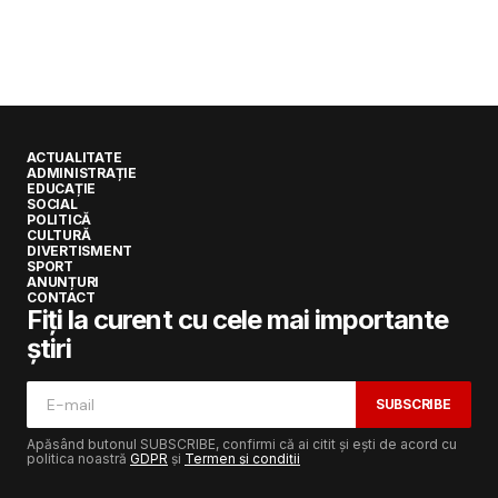
ACTUALITATE
ADMINISTRAȚIE
EDUCAȚIE
SOCIAL
POLITICĂ
CULTURĂ
DIVERTISMENT
SPORT
ANUNȚURI
CONTACT
Fiți la curent cu cele mai importante
știri
SUBSCRIBE
Apăsând butonul SUBSCRIBE, confirmi că ai citit și ești de acord cu
politica noastră
GDPR
și
Termen și condiții