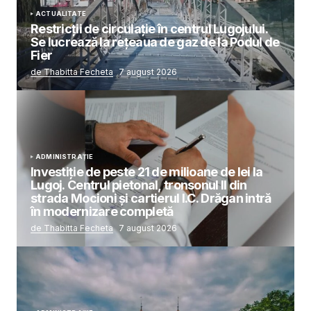
ACTUALITATE
Restricții de circulație în centrul Lugojului.
Se lucrează la rețeaua de gaz de la Podul de
Fier
de Thabitta Fecheta
7 august 2026
ADMINISTRAȚIE
Investiție de peste 21 de milioane de lei la
Lugoj. Centrul pietonal, tronsonul II din
strada Mocioni și cartierul I.C. Drăgan intră
în modernizare completă
de Thabitta Fecheta
7 august 2026