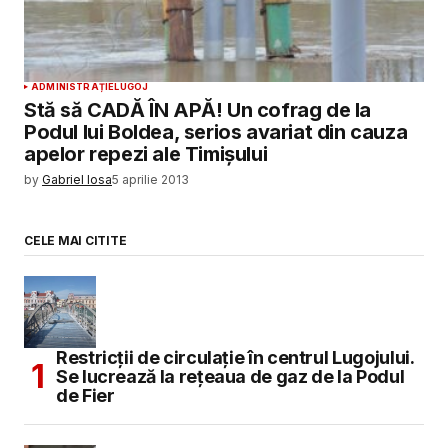
ADMINISTRAȚIE
LUGOJ
Stă să CADĂ ÎN APĂ! Un cofrag de la
Podul lui Boldea, serios avariat din cauza
apelor repezi ale Timişului
by
Gabriel Iosa
5 aprilie 2013
CELE MAI CITITE
Restricții de circulație în centrul Lugojului.
Se lucrează la rețeaua de gaz de la Podul
de Fier