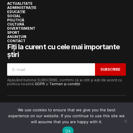
ACTUALITATE
ADMINISTRAȚIE
EDUCAȚIE
SOCIAL
POLITICĂ
CULTURĂ
DIVERTISMENT
SPORT
ANUNȚURI
CONTACT
Fiți la curent cu cele mai importante
știri
SUBSCRIBE
Apăsând butonul SUBSCRIBE, confirmi că ai citit și ești de acord cu
politica noastră
GDPR
și
Termen și condiții
We use cookies to ensure that we give you the best
experience on our website. If you continue to use this site we
Copyright © 2017-2025
Lugojeanul.ro
· Toate drepturile
rezervate · Dezvoltat de
Power Media FX
will assume that you are happy with it.
Ok