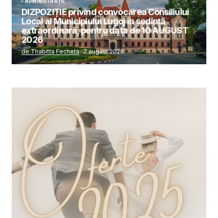
ADMINISTRAȚIE
DIZPOZIȚIE privind convocarea Consiliului
Local al Municipiului Lugoj în şedinţă
extraordinară, pentru data de 10 AUGUST
2026
de Thabitta Fecheta
7 august 2026