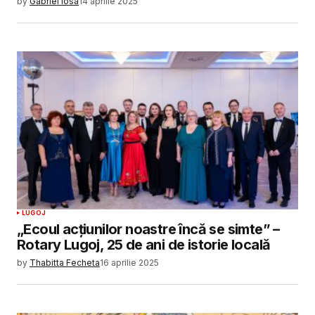
by
Gabriel Iosa
14 aprilie 2025
LUGOJ
„Ecoul acțiunilor noastre încă se simte” –
Rotary Lugoj, 25 de ani de istorie locală
by
Thabitta Fecheta
16 aprilie 2025