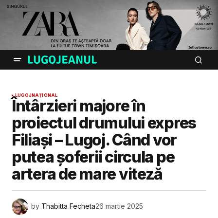
LUGOJ
NAȚIONAL
Întârzieri majore în
proiectul drumului expres
Filiași – Lugoj. Când vor
putea șoferii circula pe
artera de mare viteză
by
Thabitta Fecheta
26 martie 2025