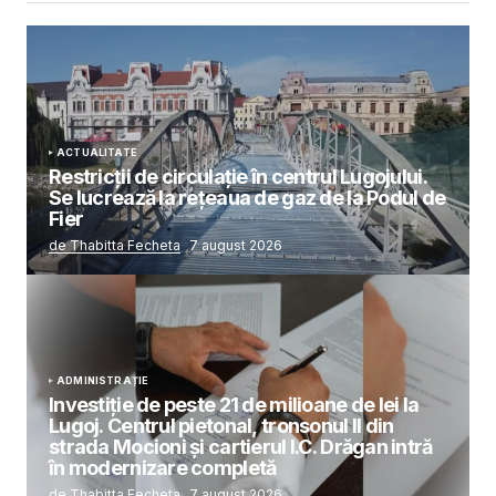
ACTUALITATE
Restricții de circulație în centrul Lugojului.
Se lucrează la rețeaua de gaz de la Podul de
Fier
de Thabitta Fecheta
7 august 2026
ADMINISTRAȚIE
Investiție de peste 21 de milioane de lei la
Lugoj. Centrul pietonal, tronsonul II din
strada Mocioni și cartierul I.C. Drăgan intră
în modernizare completă
de Thabitta Fecheta
7 august 2026