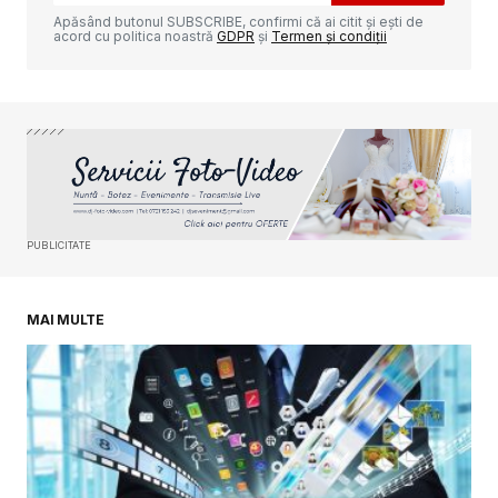
Apăsând butonul SUBSCRIBE, confirmi că ai citit și ești de
acord cu politica noastră
GDPR
și
Termen și condiții
Your Name
*
Your E-mail
*
PUBLICITATE
Salvează-mi numele, emailul și site-ul web în
acest navigator pentru data viitoare când o să
comentez.
MAI MULTE
SUBMIT COMMENT