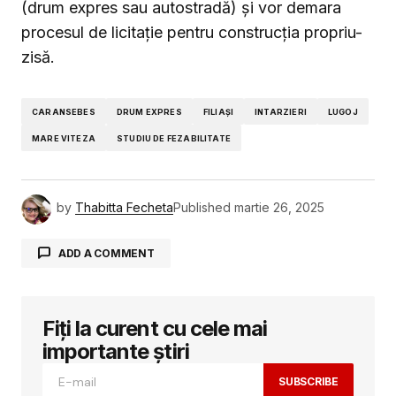
(drum expres sau autostradă) și vor demara
procesul de licitație pentru construcția propriu-
zisă.
CARANSEBES
DRUM EXPRES
FILIAȘI
INTARZIERI
LUGOJ
MARE VITEZA
STUDIU DE FEZABILITATE
by
Thabitta Fecheta
Published
martie 26, 2025
ADD A COMMENT
Fiți la curent cu cele mai
Adresa ta de email nu va fi publicată.
Câmpurile obligatorii sunt marcate cu
*
importante știri
SUBSCRIBE
Comment
*