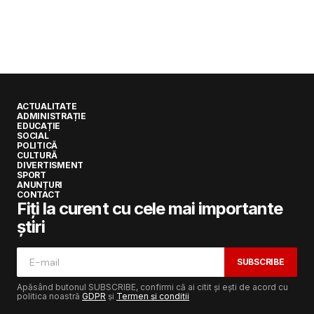
ACTUALITATE
ADMINISTRAȚIE
EDUCAȚIE
SOCIAL
POLITICĂ
CULTURĂ
DIVERTISMENT
SPORT
ANUNȚURI
CONTACT
Fiți la curent cu cele mai importante
știri
SUBSCRIBE
Apăsând butonul SUBSCRIBE, confirmi că ai citit și ești de acord cu
politica noastră
GDPR
și
Termen și condiții