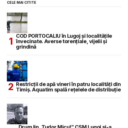
CELE MAI CITITE
COD PORTOCALIU în Lugoj și localitățile
învecinate. Averse torențiale, vijelii și
grindină
Restricții de apă vineri în patru localități din
Timiș. Aquatim spală rețelele de distribuție
„Drum lin, Tudor Micu!” CSM Lugoj și-a