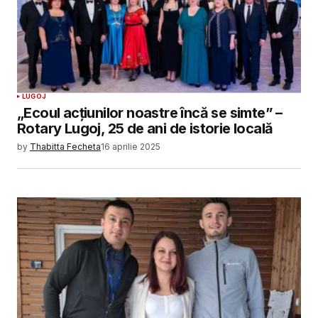
LUGOJ
„Ecoul acțiunilor noastre încă se simte” –
Rotary Lugoj, 25 de ani de istorie locală
by
Thabitta Fecheta
16 aprilie 2025