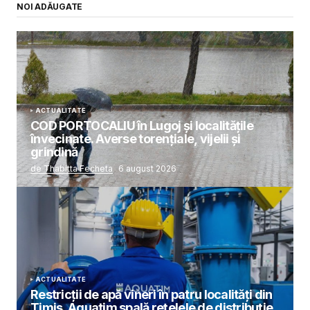
NOI ADĂUGATE
ACTUALITATE
COD PORTOCALIU în Lugoj și localitățile
învecinate. Averse torențiale, vijelii și
grindină
de Thabitta Fecheta
6 august 2026
ACTUALITATE
Restricții de apă vineri în patru localități din
Timiș. Aquatim spală rețelele de distribuție