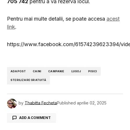
705 742
pentru a vă rezerva locul.
Pentru mai multe detalii, se poate accesa
acest
link
.
https://www.facebook.com/61574239623394/vi
ADAPOST
CAINI
CAMPANIE
LUGOJ
PISICI
STERILIZARE GRATUITĂ
by
Thabitta Fecheta
Published
aprilie 02, 2025
ADD A COMMENT