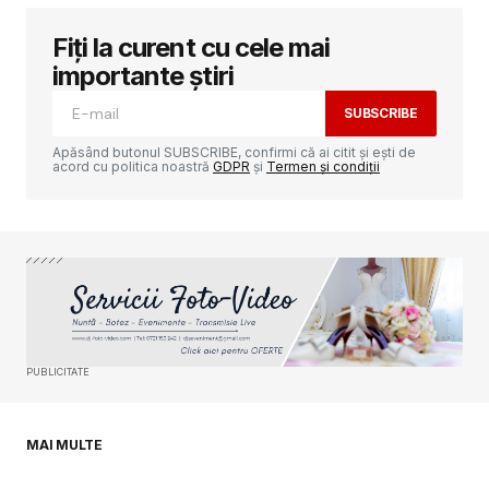
Fiți la curent cu cele mai
Adresa ta de email nu va fi publicată.
Câmpurile obligatorii sunt marcate cu
*
importante știri
SUBSCRIBE
Comment
*
Apăsând butonul SUBSCRIBE, confirmi că ai citit și ești de
acord cu politica noastră
GDPR
și
Termen și condiții
Your Name
*
Your E-mail
*
PUBLICITATE
Salvează-mi numele, emailul și site-ul web în
acest navigator pentru data viitoare când o să
comentez.
MAI MULTE