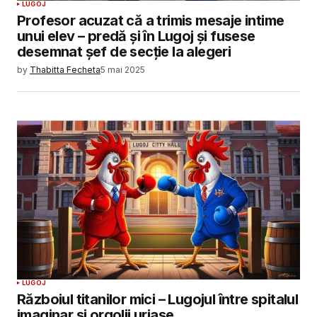
LUGOJ
Profesor acuzat că a trimis mesaje intime
unui elev – predă și în Lugoj și fusese
desemnat șef de secție la alegeri
by
Thabitta Fecheta
5 mai 2025
LUGOJ
Războiul titanilor mici – Lugojul între spitalul
imaginar și orgolii uriașe