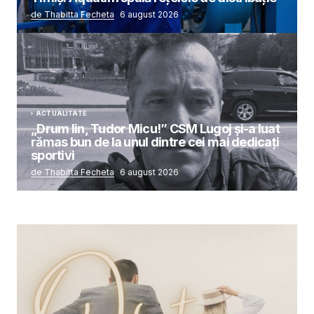
de Thabitta Fecheta
6 august 2026
ACTUALITATE
„Drum lin, Tudor Micu!” CSM Lugoj și-a luat
rămas bun de la unul dintre cei mai dedicați
sportivi
de Thabitta Fecheta
6 august 2026