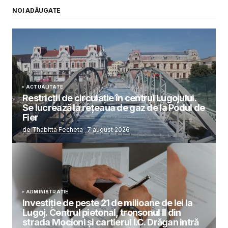
NOI ADĂUGATE
ACTUALITATE
Restricții de circulație în centrul Lugojului.
Se lucrează la rețeaua de gaz de la Podul de
Fier
de Thabitta Fecheta
7 august 2026
ADMINISTRAȚIE
Investiție de peste 21 de milioane de lei la
Lugoj. Centrul pietonal, tronsonul II din
strada Mocioni și cartierul I.C. Drăgan intră