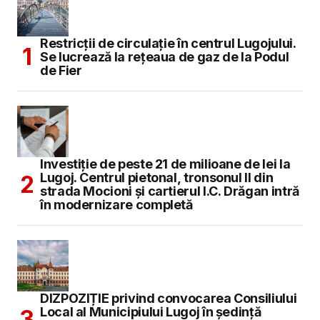
Restricții de circulație în centrul Lugojului.
Se lucrează la rețeaua de gaz de la Podul
de Fier
Investiție de peste 21 de milioane de lei la
Lugoj. Centrul pietonal, tronsonul II din
strada Mocioni și cartierul I.C. Drăgan intră
în modernizare completă
DIZPOZIȚIE privind convocarea Consiliului
Local al Municipiului Lugoj în şedinţă