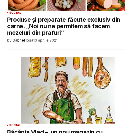
SOCIAL
Produse și preparate făcute exclusiv din
carne. „Noi nu ne permitem să facem
mezeluri din prafuri”
by
Gabriel Iosa
13 aprilie 2021
SOCIAL
Băcănia Vlad – un nou magazin cu