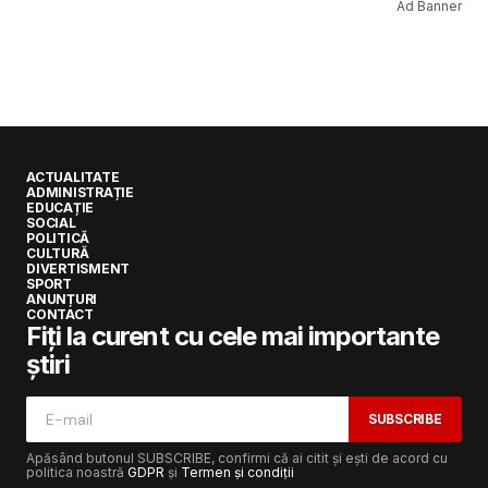
Ad Banner
ACTUALITATE
ADMINISTRAȚIE
EDUCAȚIE
SOCIAL
POLITICĂ
CULTURĂ
DIVERTISMENT
SPORT
ANUNȚURI
CONTACT
Fiți la curent cu cele mai importante
știri
SUBSCRIBE
Apăsând butonul SUBSCRIBE, confirmi că ai citit și ești de acord cu
politica noastră
GDPR
și
Termen și condiții