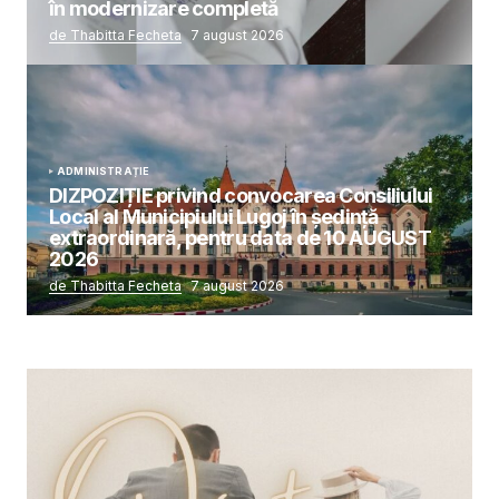
în modernizare completă
de Thabitta Fecheta
7 august 2026
ADMINISTRAȚIE
DIZPOZIȚIE privind convocarea Consiliului
Local al Municipiului Lugoj în şedinţă
extraordinară, pentru data de 10 AUGUST
2026
de Thabitta Fecheta
7 august 2026