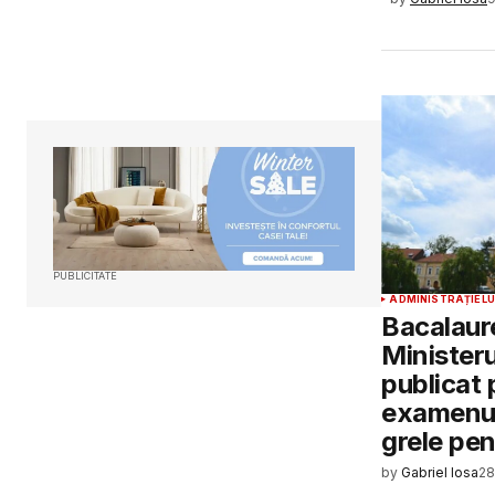
PUBLICITATE
ADMINISTRAȚIE
L
Bacalaur
Ministeru
publicat
examenul
grele pen
by
Gabriel Iosa
28