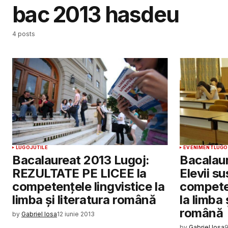
bac 2013 hasdeu
4 posts
LUGOJ
UTILE
EVENIMENT
LUGO
Bacalaureat 2013 Lugoj:
Bacalaur
REZULTATE PE LICEE la
Elevii s
competențele lingvistice la
competen
limba și literatura română
la limba 
română
by
Gabriel Iosa
12 iunie 2013
by
Gabriel Iosa
9