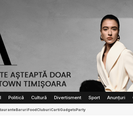
l
Politică
Cultură
Divertisment
Sport
Anunțuri
taurante
Baruri
Food
Cluburi
Carti
Gadgets
Party