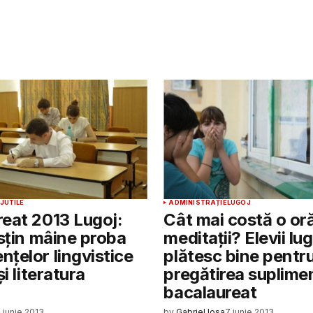
J
UTILE
ADMINISTRAȚIE
LUGOJ
eat 2013 Lugoj:
Cât mai costă o or
usțin mâine proba
meditații? Elevii lu
ţelor lingvistice
plătesc bine pentr
şi literatura
pregătirea suplimen
bacalaureat
 iunie 2013
by
Gabriel Iosa
7 iunie 2013