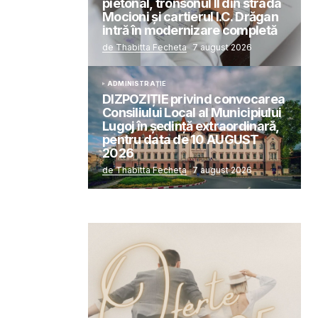
pietonal, tronsonul II din strada
Mocioni și cartierul I.C. Drăgan
intră în modernizare completă
de Thabitta Fecheta
7 august 2026
ADMINISTRAȚIE
DIZPOZIȚIE privind convocarea
Consiliului Local al Municipiului
Lugoj în şedinţă extraordinară,
pentru data de 10 AUGUST
2026
de Thabitta Fecheta
7 august 2026