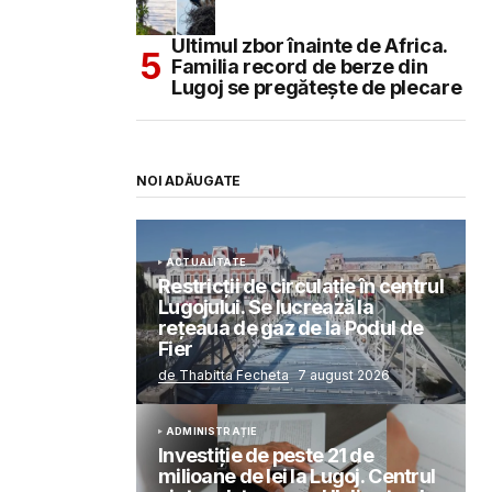
Ultimul zbor înainte de Africa.
Familia record de berze din
Lugoj se pregătește de plecare
NOI ADĂUGATE
ACTUALITATE
Restricții de circulație în centrul
Lugojului. Se lucrează la
rețeaua de gaz de la Podul de
Fier
de Thabitta Fecheta
7 august 2026
ADMINISTRAȚIE
Investiție de peste 21 de
milioane de lei la Lugoj. Centrul