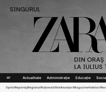
Actualitate
Administrație
Educație
Socia
Opinii
Reportaj
Regional
Național
Utile
Anunțuri
Magazine
Hoteluri
Res