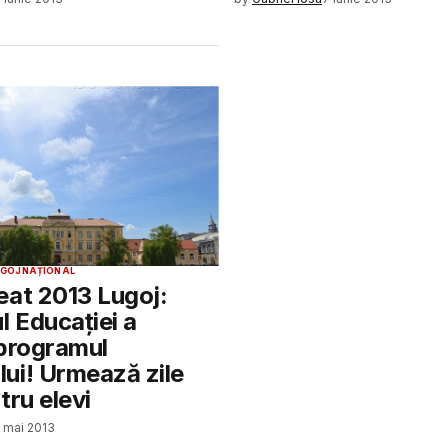
UGOJ
NAȚIONAL
eat 2013 Lugoj:
l Educației a
 programul
ui! Urmează zile
tru elevi
 mai 2013