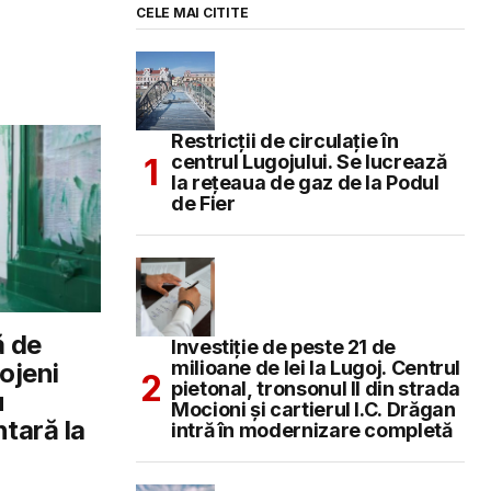
CELE MAI CITITE
Restricții de circulație în
centrul Lugojului. Se lucrează
la rețeaua de gaz de la Podul
de Fier
ă de
Investiție de peste 21 de
milioane de lei la Lugoj. Centrul
gojeni
pietonal, tronsonul II din strada
u
Mocioni și cartierul I.C. Drăgan
tară la
intră în modernizare completă