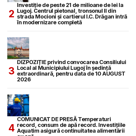
Investiție de peste 21 de milioane de lei la
Lugoj. Centrul pietonal, tronsonul II din
strada Mocioni și cartierul I.C. Drăgan intră
în modernizare completă
DIZPOZIȚIE privind convocarea Consiliului
Local al Municipiului Lugoj în şedinţă
extraordinară, pentru data de 10 AUGUST
2026
COMUNICAT DE PRESĂ Temperaturi
record, consum de apă record. Investițiile
Aquatim asigură continuitatea alimentării