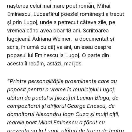
nașterea celui mai mare poet român, Mihai
Eminescu. Luceafărul poeziei româneşti a trecut
şi prin Lugoj, unde a petrecut câteva zile, pe
vremea când avea doar 18 ani. Scriitoarea
lugojeană Adriana Weimer, a documentat şi
scris, în urmă cu câţiva ani, un eseu despre
popasul lui Eminescu la Lugoj. O parte din
acesta îl redăm, astăzi, mai jos.
”Printre personalităţile proeminente care au
poposit pentru o vreme în municipiul Lugoj,
alături de poetul şi filozoful Lucian Blaga, de
compozitorul şi dirijorul George Enescu, de
domnitorul Alexandru Ioan Cuza şi mulţi alţii,
marele poet Mihai Eminescu a făcut cu
prezenţa sa la Lugoj, alături de trupa de teatru