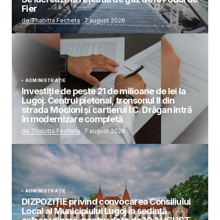
Fier
de Thabitta Fecheta
7 august 2026
ADMINISTRAȚIE
Investiție de peste 21 de milioane de lei la
Lugoj. Centrul pietonal, tronsonul II din
strada Mocioni și cartierul I.C. Drăgan intră
în modernizare completă
de Thabitta Fecheta
7 august 2026
ADMINISTRAȚIE
DIZPOZIȚIE privind convocarea Consiliului
Local al Municipiului Lugoj în şedinţă