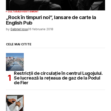
CULTURĂ
DIVERTISMENT
„Rock în timpuri noi”, lansare de carte la
English Pub
by
Gabriel Iosa
26 februarie 2018
CELE MAI CITITE
Restricții de circulație în centrul Lugojului.
Se lucrează la rețeaua de gaz de la Podul
de Fier