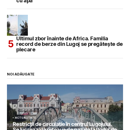
cu apă
Ultimul zbor înainte de Africa. Familia
record de berze din Lugoj se pregătește de
plecare
NOI ADĂUGATE
ACTUALITATE
Restricții de circulație în centrul Lugojului.
Se lucrează la rețeaua de gaz de la Podul de