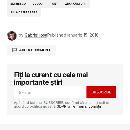
EMINESCU
LUGOJ
POET
ZIUA CULTURII
ZIUA DE NASTERE
by
Gabriel Iosa
Published
ianuarie 15, 2018
ADD A COMMENT
Fiți la curent cu cele mai
Adresa ta de email nu va fi publicată.
Câmpurile obligatorii sunt marcate cu
*
importante știri
SUBSCRIBE
Comment
*
Apăsând butonul SUBSCRIBE, confirmi că ai citit și ești de
acord cu politica noastră
GDPR
și
Termen și condiții