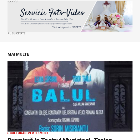
Your Name
*
Your E-mail
*
PUBLICITATE
Salvează-mi numele, emailul și site-ul web în
acest navigator pentru data viitoare când o să
comentez.
MAI MULTE
SUBMIT COMMENT
CULTURĂ
DIVERTISMENT