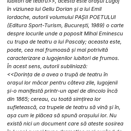
iubitori de teatru>>, acesta este oraşul Lugoj
în viziunea lui Gellu Dorian şi a lui Emil
Iordache, autorii volumului PAŞII POETULUI
(Editura Sport-Turism, Bucureşti, 1989) o carte
despre locurile unde a poposit Mihai Eminescu
cu trupa de teatru a lui Pascaly; aceasta este,
poate, cea mai frumoasă şi mai potrivită
caracterizare a lugojenilor iubitori de frumos.
În acest sens, autorii subliniază:
<<Dorinţa de a avea o trupă de teatru în
oraşul lor măcar pentru câteva zile, lugojenii
şi-o manifestă printr-un apel de dincolo încă
din 1865; cereau, cu toată simţirea lor
sufletească, ca trupele de teatru să vină şi în,
aşa cum le plăcea să spună oraşului lor. Nu
există nici un document care să ateste sosirea