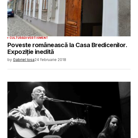
CULTURĂ
DIVERTISMENT
Poveste românească la Casa Bredicenilor.
Expoziţie inedită
by
Gabriel Iosa
24 februarie 2018