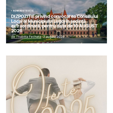
ADMINISTRAȚIE
DIZPOZIȚIE privind convocarea Consiliului
Local al Municipiului Lugoj în şedinţă
extraordinară, pentru data de 10 AUGUST
2026
de Thabitta Fecheta
7 august 2026