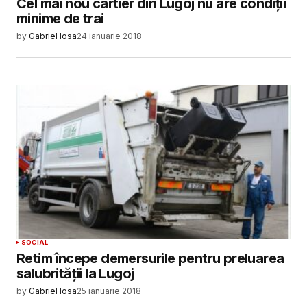
Cel mai nou cartier din Lugoj nu are condiţii
minime de trai
by
Gabriel Iosa
24 ianuarie 2018
SOCIAL
Retim începe demersurile pentru preluarea
salubrităţii la Lugoj
by
Gabriel Iosa
25 ianuarie 2018