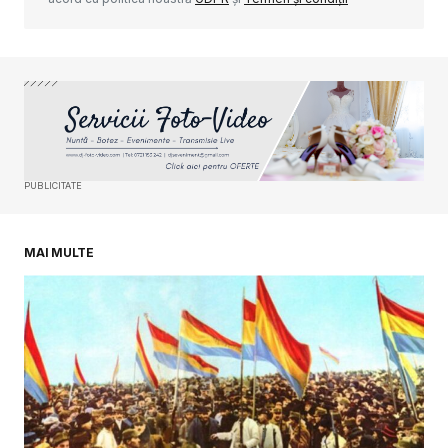
Your Name
*
Your E-mail
*
PUBLICITATE
Salvează-mi numele, emailul și site-ul web în
acest navigator pentru data viitoare când o să
comentez.
MAI MULTE
SUBMIT COMMENT