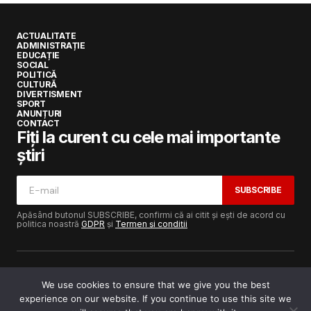
ACTUALITATE
ADMINISTRAȚIE
EDUCAȚIE
SOCIAL
POLITICĂ
CULTURĂ
DIVERTISMENT
SPORT
ANUNȚURI
CONTACT
Fiți la curent cu cele mai importante
știri
SUBSCRIBE
Apăsând butonul SUBSCRIBE, confirmi că ai citit și ești de acord cu
politica noastră
GDPR
și
Termen și condiții
We use cookies to ensure that we give you the best
experience on our website. If you continue to use this site we
Copyright © 2017-2025
Lugojeanul.ro
· Toate drepturile
rezervate · Dezvoltat de
Power Media FX