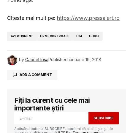
Tomoiagă.
Citeste mai mult pe:
https://www.pressalert.ro
AVERTISMENT
FIRME CONTROALE
ITM
LUGOJ
by
Gabriel Iosa
Published
ianuarie 19, 2018
ADD A COMMENT
Fiți la curent cu cele mai
Adresa ta de email nu va fi publicată.
Câmpurile obligatorii sunt marcate cu
*
importante știri
SUBSCRIBE
Comment
*
Apăsând butonul SUBSCRIBE, confirmi că ai citit și ești de
acord cu politica noastră
GDPR
și
Termen și condiții