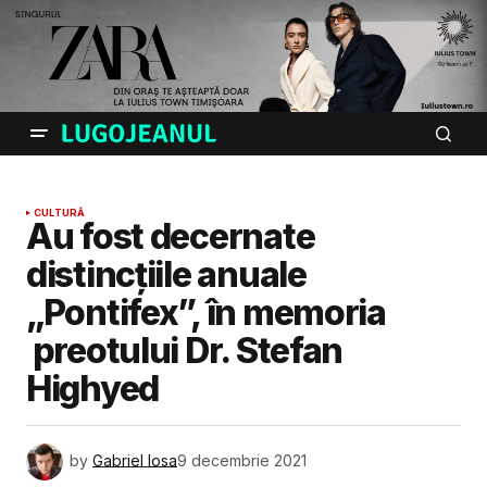
CULTURĂ
Au fost decernate
distincțiile anuale
„Pontifex”, în memoria
preotului Dr. Stefan
Highyed
by
Gabriel Iosa
9 decembrie 2021