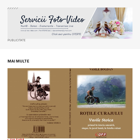
Your Name
*
Your E-mail
*
PUBLICITATE
Salvează-mi numele, emailul și site-ul web în
acest navigator pentru data viitoare când o să
comentez.
MAI MULTE
SUBMIT COMMENT
CULTURĂ