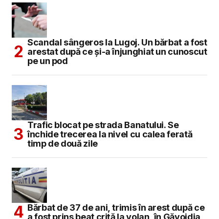
Scandal sângeros la Lugoj. Un bărbat a fost
arestat după ce și-a înjunghiat un cunoscut
pe un pod
Trafic blocat pe strada Banatului. Se
închide trecerea la nivel cu calea ferată
timp de două zile
Bărbat de 37 de ani, trimis în arest după ce
a fost prins beat criță la volan, în Găvojdia