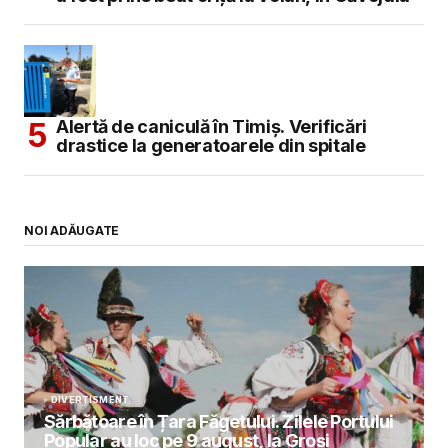
Alertă de caniculă în Timiș. Verificări
drastice la generatoarele din spitale
NOI ADĂUGATE
DIVERTISMENT
Sărbătoare în Țara Făgetului. Zilele Portului
Popular au loc pe 9 august, la Groși