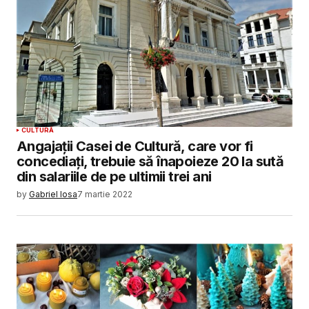
CULTURĂ
Angajații Casei de Cultură, care vor fi
concediați, trebuie să înapoieze 20 la sută
din salariile de pe ultimii trei ani
by
Gabriel Iosa
7 martie 2022