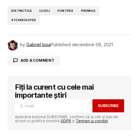
DISTINCTIILE
LUGOJ
PONTIFEX
PREMIILE
STEFAN HIGYED
by
Gabriel Iosa
Published
decembrie 09, 2021
ADD A COMMENT
Fiți la curent cu cele mai
Adresa ta de email nu va fi publicată.
Câmpurile obligatorii sunt marcate cu
*
importante știri
SUBSCRIBE
Comment
*
Apăsând butonul SUBSCRIBE, confirmi că ai citit și ești de
acord cu politica noastră
GDPR
și
Termen și condiții