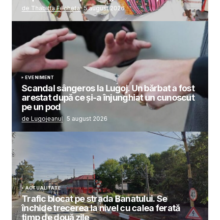
de Thabitta Fecheta
5 august 2026
EVENIMENT
Scandal sângeros la Lugoj. Un bărbat a fost
arestat după ce și-a înjunghiat un cunoscut
pe un pod
de Lugojeanul
5 august 2026
ACTUALITATE
Trafic blocat pe strada Banatului. Se
închide trecerea la nivel cu calea ferată
timp de două zile