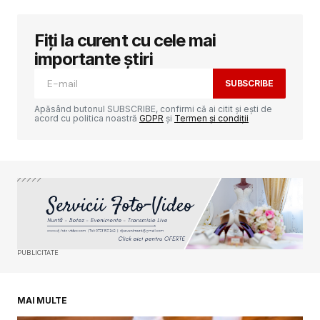
Fiți la curent cu cele mai
Adresa ta de email nu va fi publicată.
Câmpurile obligatorii sunt marcate cu
*
importante știri
SUBSCRIBE
Comment
*
Apăsând butonul SUBSCRIBE, confirmi că ai citit și ești de
acord cu politica noastră
GDPR
și
Termen și condiții
Your Name
*
Your E-mail
*
PUBLICITATE
Salvează-mi numele, emailul și site-ul web în
acest navigator pentru data viitoare când o să
comentez.
MAI MULTE