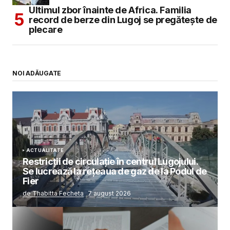
Ultimul zbor înainte de Africa. Familia
record de berze din Lugoj se pregătește de
plecare
NOI ADĂUGATE
ACTUALITATE
Restricții de circulație în centrul Lugojului.
Se lucrează la rețeaua de gaz de la Podul de
Fier
de Thabitta Fecheta
7 august 2026