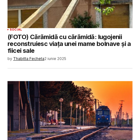
SOCIAL
(FOTO) Cărămidă cu cărămidă: lugojenii
reconstruiesc viața unei mame bolnave și a
fiicei sale
by
Thabitta Fecheta
2 iunie 2025