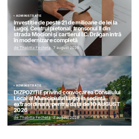
ADMINISTRAȚIE
Investiție de peste 21 de milioane de lei la
Lugoj. Centrul pietonal, tronsonul II din
strada Mocioni și cartierul I.C. Drăgan intră
în modernizare completă
de Thabitta Fecheta
7 august 2026
ADMINISTRAȚIE
DIZPOZIȚIE privind convocarea Consiliului
Local al Municipiului Lugoj în şedinţă
extraordinară, pentru data de 10 AUGUST
2026
de Thabitta Fecheta
7 august 2026