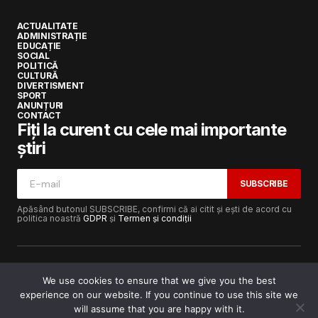
ACTUALITATE
ADMINISTRAȚIE
EDUCAȚIE
SOCIAL
POLITICĂ
CULTURĂ
DIVERTISMENT
SPORT
ANUNȚURI
CONTACT
Fiți la curent cu cele mai importante
știri
SUBSCRIBE
Apăsând butonul SUBSCRIBE, confirmi că ai citit și ești de acord cu
politica noastră
GDPR
și
Termen și condiții
We use cookies to ensure that we give you the best
experience on our website. If you continue to use this site we
Copyright © 2017-2025
Lugojeanul.ro
· Toate drepturile
rezervate · Dezvoltat de
Power Media FX
will assume that you are happy with it.