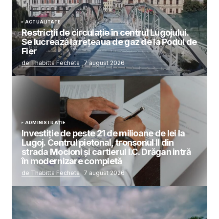
ACTUALITATE
Restricții de circulație în centrul Lugojului.
Se lucrează la rețeaua de gaz de la Podul de
Fier
de Thabitta Fecheta
7 august 2026
ADMINISTRAȚIE
Investiție de peste 21 de milioane de lei la
Lugoj. Centrul pietonal, tronsonul II din
strada Mocioni și cartierul I.C. Drăgan intră
în modernizare completă
de Thabitta Fecheta
7 august 2026