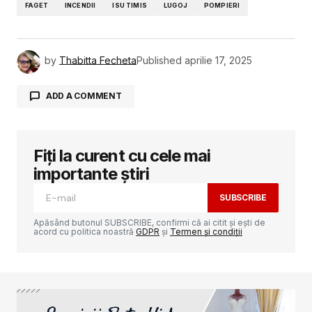
FAGET
INCENDII
ISU TIMIS
LUGOJ
POMPIERI
by
Thabitta Fecheta
Published
aprilie 17, 2025
ADD A COMMENT
Fiți la curent cu cele mai
Adresa ta de email nu va fi publicată.
Câmpurile obligatorii sunt marcate cu
*
importante știri
SUBSCRIBE
Comment
*
Apăsând butonul SUBSCRIBE, confirmi că ai citit și ești de
acord cu politica noastră
GDPR
și
Termen și condiții
Your Name
*