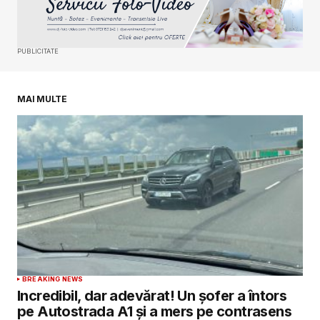
Your E-mail
*
PUBLICITATE
Salvează-mi numele, emailul și site-ul web în
acest navigator pentru data viitoare când o să
comentez.
MAI MULTE
SUBMIT COMMENT
BREAKING NEWS
Incredibil, dar adevărat! Un șofer a întors
pe Autostrada A1 și a mers pe contrasens