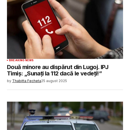
BREAKING NEWS
Două minore au dispărut din Lugoj. IPJ
Timiș: „Sunați la 112 dacă le vedeți!”
by
Thabitta Fecheta
25 august 2025