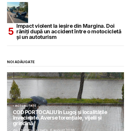
Impact violent la ieșire din Margina. Doi
răniți după un accident între o motocicletă
și un autoturism
NOI ADĂUGATE
ACTUALITATE
COD PORTOCALIU în Lugoj și localitățile
învecinate. Averse torențiale, vijelii și
grindină
de Thabitta Fecheta
6 august 2026