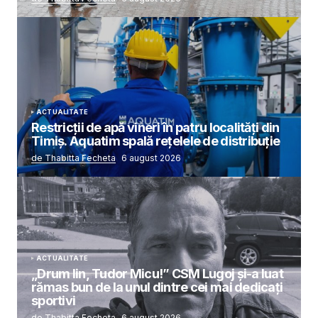
ACTUALITATE
Restricții de apă vineri în patru localități din
Timiș. Aquatim spală rețelele de distribuție
de Thabitta Fecheta
6 august 2026
ACTUALITATE
„Drum lin, Tudor Micu!” CSM Lugoj și-a luat
rămas bun de la unul dintre cei mai dedicați
sportivi
de Thabitta Fecheta
6 august 2026