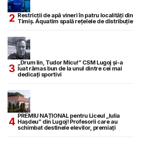
Restricții de apă vineri în patru localități din
Timiș. Aquatim spală rețelele de distribuție
„Drum lin, Tudor Micu!” CSM Lugoj și-a
luat rămas bun de la unul dintre cei mai
dedicați sportivi
PREMIU NAȚIONAL pentru Liceul „Iulia
Hașdeu” din Lugoj! Profesorii care au
schimbat destinele elevilor, premiați