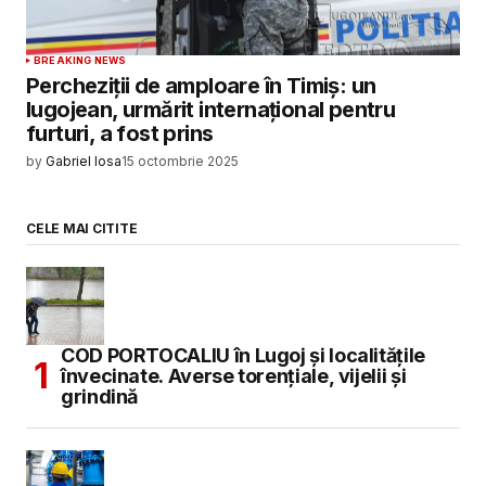
BREAKING NEWS
Percheziţii de amploare în Timiş: un
lugojean, urmărit internaţional pentru
furturi, a fost prins
by
Gabriel Iosa
15 octombrie 2025
CELE MAI CITITE
COD PORTOCALIU în Lugoj și localitățile
învecinate. Averse torențiale, vijelii și
grindină