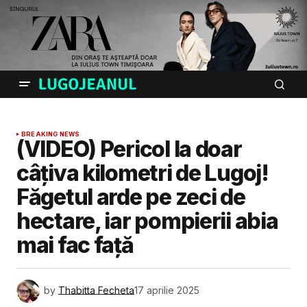
BREAKING NEWS
(VIDEO) Pericol la doar
câțiva kilometri de Lugoj!
Făgetul arde pe zeci de
hectare, iar pompierii abia
mai fac față
by
Thabitta Fecheta
17 aprilie 2025