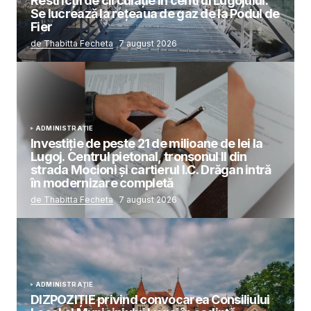
Restricții de circulație în centrul Lugojului.
Se lucrează la rețeaua de gaz de la Podul de
Fier
de Thabitta Fecheta
7 august 2026
ADMINISTRAȚIE
Investiție de peste 21 de milioane de lei la
Lugoj. Centrul pietonal, tronsonul II din
strada Mocioni și cartierul I.C. Drăgan intră
în modernizare completă
de Thabitta Fecheta
7 august 2026
ADMINISTRAȚIE
DIZPOZIȚIE privind convocarea Consiliului