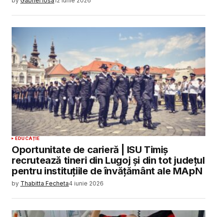
by
Gabriel Iosa
12 iunie 2026
EDUCAȚIE
Oportunitate de carieră | ISU Timiș
recrutează tineri din Lugoj și din tot județul
pentru instituțiile de învățământ ale MApN
by
Thabitta Fecheta
4 iunie 2026