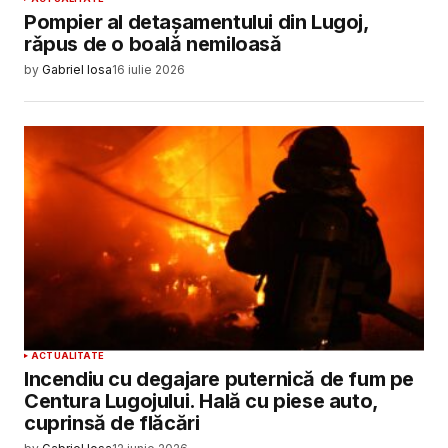
Pompier al detașamentului din Lugoj,
rǎpus de o boalǎ nemiloasǎ
by
Gabriel Iosa
16 iulie 2026
ACTUALITATE
Incendiu cu degajare puternică de fum pe
Centura Lugojului. Hală cu piese auto,
cuprinsă de flăcări