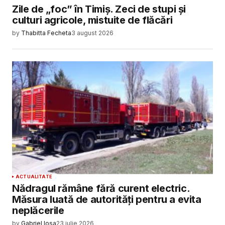
Zile de „foc” în Timiș. Zeci de stupi și
culturi agricole, mistuite de flăcări
by
Thabitta Fecheta
3 august 2026
ACTUALITATE
Nădragul rămâne fără curent electric.
Măsura luată de autorități pentru a evita
neplăcerile
by
Gabriel Iosa
23 iulie 2026