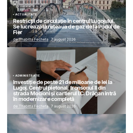
ACTUALITATE
Restricții de circulație în centrul Lugojului.
Se lucrează la rețeaua de gaz de la Podul de
Fier
de Thabitta Fecheta
7 august 2026
ADMINISTRAȚIE
Investiție de peste 21 de milioane de lei la
Lugoj. Centrul pietonal, tronsonul II din
strada Mocioni și cartierul I.C. Drăgan intră
în modernizare completă
de Thabitta Fecheta
7 august 2026