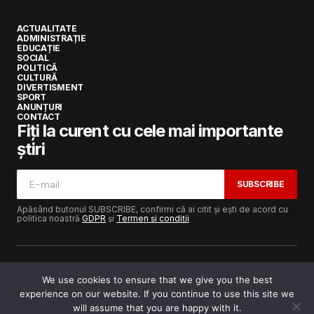
ACTUALITATE
ADMINISTRAȚIE
EDUCAȚIE
SOCIAL
POLITICĂ
CULTURĂ
DIVERTISMENT
SPORT
ANUNȚURI
CONTACT
Fiți la curent cu cele mai importante
știri
SUBSCRIBE
Apăsând butonul SUBSCRIBE, confirmi că ai citit și ești de acord cu
politica noastră
GDPR
și
Termen și condiții
We use cookies to ensure that we give you the best
experience on our website. If you continue to use this site we
Copyright © 2017-2025
Lugojeanul.ro
· Toate drepturile
rezervate · Dezvoltat de
Power Media FX
will assume that you are happy with it.