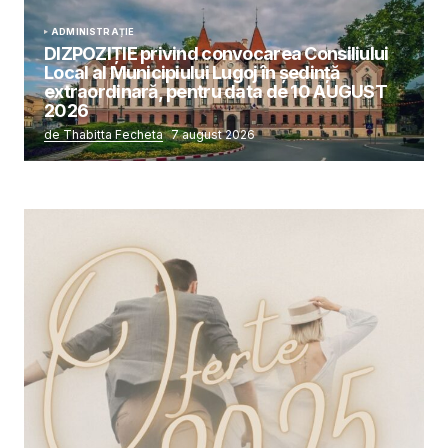
ADMINISTRAȚIE
DIZPOZIȚIE privind convocarea Consiliului
Local al Municipiului Lugoj în şedinţă
extraordinară, pentru data de 10 AUGUST
2026
de Thabitta Fecheta
7 august 2026