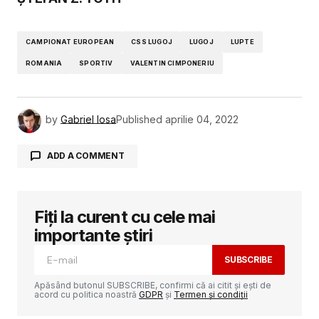
CAMPIONAT EUROPEAN
CSS LUGOJ
LUGOJ
LUPTE
ROMANIA
SPORTIV
VALENTIN CIMPONERIU
by
Gabriel Iosa
Published
aprilie 04, 2022
ADD A COMMENT
Fiți la curent cu cele mai
Adresa ta de email nu va fi publicată.
Câmpurile obligatorii sunt marcate cu
*
importante știri
SUBSCRIBE
Comment
*
Apăsând butonul SUBSCRIBE, confirmi că ai citit și ești de
acord cu politica noastră
GDPR
și
Termen și condiții