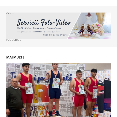
Your Name
*
Your E-mail
*
PUBLICITATE
Salvează-mi numele, emailul și site-ul web în
acest navigator pentru data viitoare când o să
comentez.
MAI MULTE
SUBMIT COMMENT