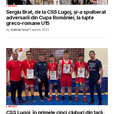
SPORT
Sergiu Brat, de la CSS Lugoj, și-a spulberat
adversarii din Cupa României, la lupte
greco-romane U15
by
Gabriel Iosa
11 aprilie 2022
SPORT
CSS Lugoj, în primele cinci cluburi din țară,