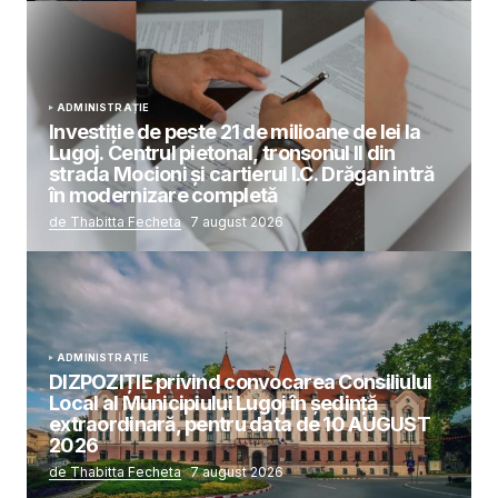
ADMINISTRAȚIE
Investiție de peste 21 de milioane de lei la
Lugoj. Centrul pietonal, tronsonul II din
strada Mocioni și cartierul I.C. Drăgan intră
în modernizare completă
de Thabitta Fecheta
7 august 2026
ADMINISTRAȚIE
DIZPOZIȚIE privind convocarea Consiliului
Local al Municipiului Lugoj în şedinţă
extraordinară, pentru data de 10 AUGUST
2026
de Thabitta Fecheta
7 august 2026