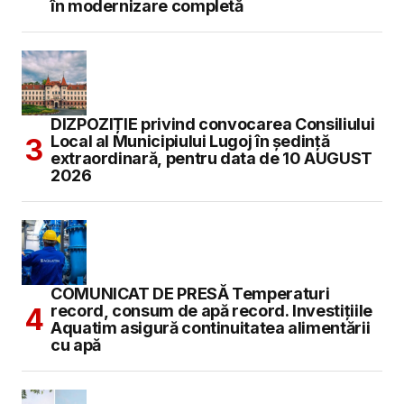
în modernizare completă
DIZPOZIȚIE privind convocarea Consiliului
Local al Municipiului Lugoj în şedinţă
extraordinară, pentru data de 10 AUGUST
2026
COMUNICAT DE PRESĂ Temperaturi
record, consum de apă record. Investițiile
Aquatim asigură continuitatea alimentării
cu apă