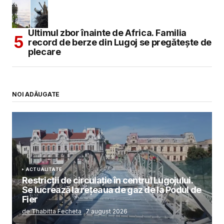
Ultimul zbor înainte de Africa. Familia
record de berze din Lugoj se pregătește de
plecare
NOI ADĂUGATE
ACTUALITATE
Restricții de circulație în centrul Lugojului.
Se lucrează la rețeaua de gaz de la Podul de
Fier
de Thabitta Fecheta
7 august 2026