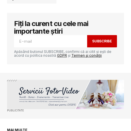
Fiți la curent cu cele mai
Adresa ta de email nu va fi publicată.
Câmpurile obligatorii sunt marcate cu
*
importante știri
SUBSCRIBE
Comment
*
Apăsând butonul SUBSCRIBE, confirmi că ai citit și ești de
acord cu politica noastră
GDPR
și
Termen și condiții
Your Name
*
Your E-mail
*
PUBLICITATE
Salvează-mi numele, emailul și site-ul web în
acest navigator pentru data viitoare când o să
comentez.
MAI MULTE