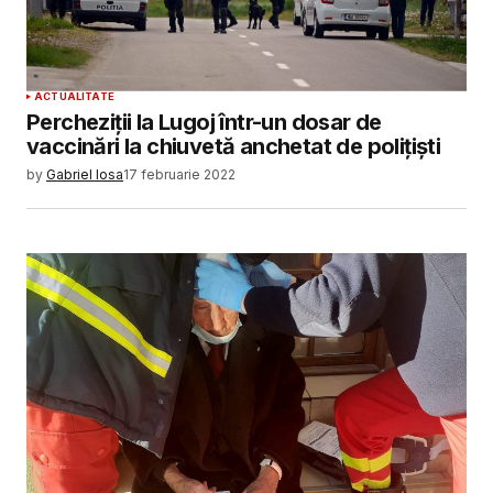
ACTUALITATE
Percheziții la Lugoj într-un dosar de
vaccinări la chiuvetă anchetat de polițiști
by
Gabriel Iosa
17 februarie 2022