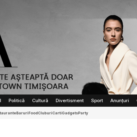
l
Politică
Cultură
Divertisment
Sport
Anunțuri
taurante
Baruri
Food
Cluburi
Carti
Gadgets
Party