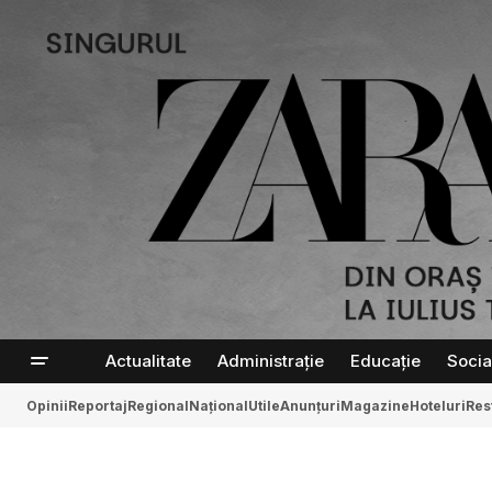
Actualitate
Administrație
Educație
Socia
Opinii
Reportaj
Regional
Național
Utile
Anunțuri
Magazine
Hoteluri
Res