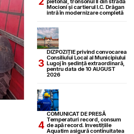
pietonal, tronsonul II din strada
Mocioni și cartierul I.C. Drăgan
intră în modernizare completă
DIZPOZIȚIE privind convocarea
Consiliului Local al Municipiului
Lugoj în şedinţă extraordinară,
pentru data de 10 AUGUST
2026
COMUNICAT DE PRESĂ
Temperaturi record, consum
de apă record. Investițiile
Aquatim asigură continuitatea