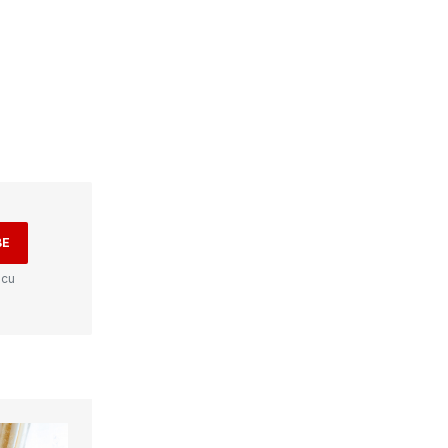
BE
 cu