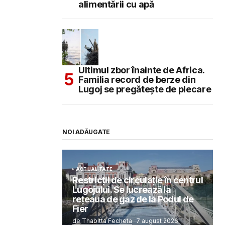
alimentării cu apă
Ultimul zbor înainte de Africa.
Familia record de berze din
Lugoj se pregătește de plecare
NOI ADĂUGATE
ACTUALITATE
Restricții de circulație în centrul
Lugojului. Se lucrează la
rețeaua de gaz de la Podul de
Fier
de Thabitta Fecheta
7 august 2026