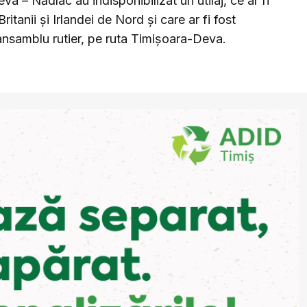
va – Nădlac au indisponibilizat un utilaj, ce ar fi
ritanii și Irlandei de Nord și care ar fi fost
 ansamblu rutier, pe ruta Timișoara-Deva.