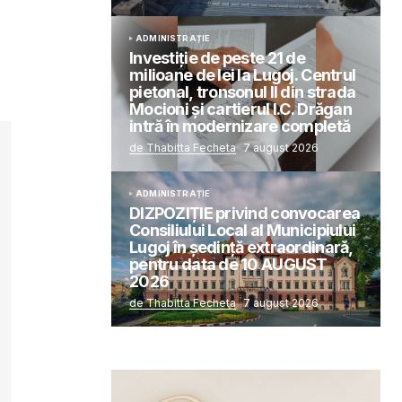
ADMINISTRAȚIE
Investiție de peste 21 de
milioane de lei la Lugoj. Centrul
pietonal, tronsonul II din strada
Mocioni și cartierul I.C. Drăgan
intră în modernizare completă
de Thabitta Fecheta
7 august 2026
ADMINISTRAȚIE
DIZPOZIȚIE privind convocarea
Consiliului Local al Municipiului
Lugoj în şedinţă extraordinară,
pentru data de 10 AUGUST
2026
de Thabitta Fecheta
7 august 2026