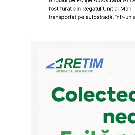
Biroului de Poliţie Autostrada A1 De
fost furat din Regatul Unit al Marii B
transportat pe autostradă, într-un