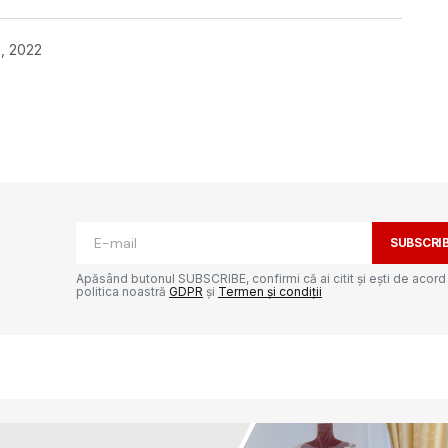
6, 2022
ată.
Câmpurile obligatorii sunt marcate cu
*
SUBSCRI
Apăsând butonul SUBSCRIBE, confirmi că ai citit și ești de acord
politica noastră
GDPR
și
Termen și condiții
Your E-mail
*
e-ul
ta