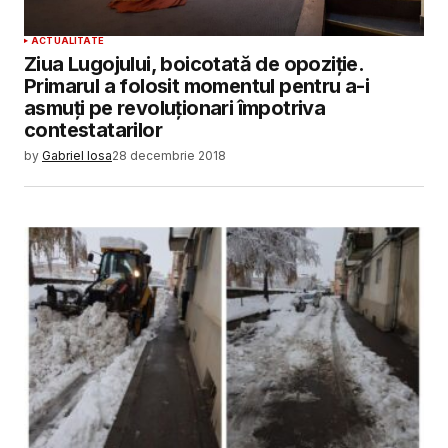
ACTUALITATE
Ziua Lugojului, boicotată de opoziție.
Primarul a folosit momentul pentru a-i
asmuți pe revoluționari împotriva
contestatarilor
by
Gabriel Iosa
28 decembrie 2018