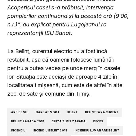
Acoperișul casei s-a prăbușit, intervenția
pompierilor continuând și la această oră (9:00,
n.r.)”, au explicat pentru Lugojeanul.ro
reprezentanții ISU Banat.
La Belinț, curentul electric nu a fost încă
restabilit, așa că oamenii folosesc lumânări
pentru a putea vedea pe unde merg în casele
lor. Situația este aceiași de aproape 4 zile în
localitatea timișeană, cum este de altfel în alte
zeci de sate și comune din Timiș.
ARS DE VIU
BARBAT MORT
BELINT
BELINT FARA CURENT
BELINT ZAPADA 2018
CRIZA TIMIS ZAPADA
DECES
INCENDIU
INCENDIU BELINT 2018
INCENDIU LUMANARE BELINT