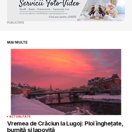
Your E-mail
*
PUBLICITATE
Salvează-mi numele, emailul și site-ul web în
acest navigator pentru data viitoare când o să
comentez.
MAI MULTE
SUBMIT COMMENT
ACTUALITATE
Vremea de Crăciun la Lugoj: Ploi înghețate,
burniță și lapoviță