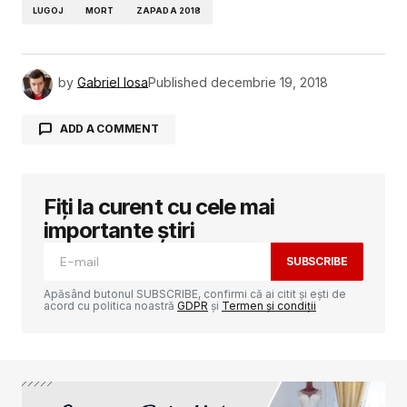
LUGOJ
MORT
ZAPADA 2018
by
Gabriel Iosa
Published
decembrie 19, 2018
ADD A COMMENT
Fiți la curent cu cele mai
Adresa ta de email nu va fi publicată.
Câmpurile obligatorii sunt marcate cu
*
importante știri
SUBSCRIBE
Comment
*
Apăsând butonul SUBSCRIBE, confirmi că ai citit și ești de
acord cu politica noastră
GDPR
și
Termen și condiții
Your Name
*