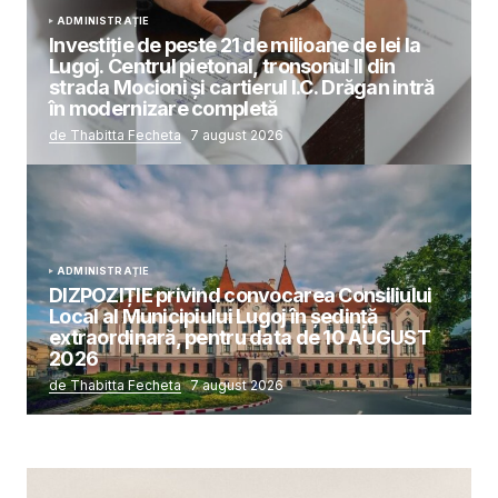
ADMINISTRAȚIE
Investiție de peste 21 de milioane de lei la
Lugoj. Centrul pietonal, tronsonul II din
strada Mocioni și cartierul I.C. Drăgan intră
în modernizare completă
de Thabitta Fecheta
7 august 2026
ADMINISTRAȚIE
DIZPOZIȚIE privind convocarea Consiliului
Local al Municipiului Lugoj în şedinţă
extraordinară, pentru data de 10 AUGUST
2026
de Thabitta Fecheta
7 august 2026