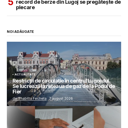
record de berze din Lugoj se pregătește de
plecare
NOI ADĂUGATE
ACTUALITATE
Restricții de circulație în centrul Lugojului.
Se lucrează la rețeaua de gaz de la Podul de
Fier
de Thabitta Fecheta
7 august 2026