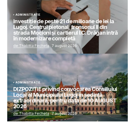
ADMINISTRAȚIE
Investiție de peste 21 de milioane de lei la
Lugoj. Centrul pietonal, tronsonul II din
strada Mocioni și cartierul I.C. Drăgan intră
în modernizare completă
de Thabitta Fecheta
7 august 2026
ADMINISTRAȚIE
DIZPOZIȚIE privind convocarea Consiliului
Local al Municipiului Lugoj în şedinţă
extraordinară, pentru data de 10 AUGUST
2026
de Thabitta Fecheta
7 august 2026