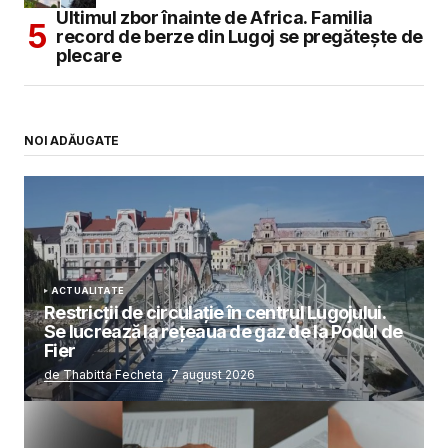
Ultimul zbor înainte de Africa. Familia
record de berze din Lugoj se pregătește de
plecare
NOI ADĂUGATE
ACTUALITATE
Restricții de circulație în centrul Lugojului.
Se lucrează la rețeaua de gaz de la Podul de
Fier
de Thabitta Fecheta
7 august 2026