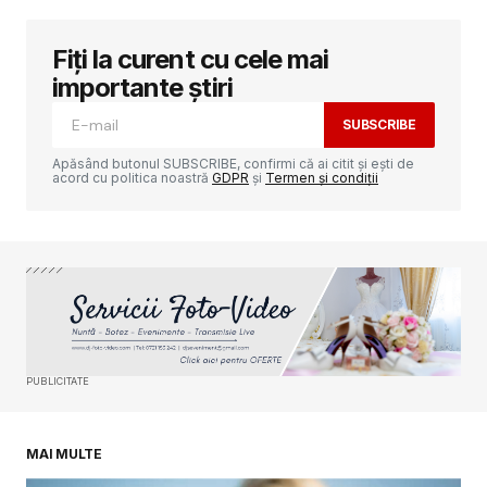
Fiți la curent cu cele mai
Adresa ta de email nu va fi publicată.
Câmpurile obligatorii sunt marcate cu
*
importante știri
SUBSCRIBE
Comment
*
Apăsând butonul SUBSCRIBE, confirmi că ai citit și ești de
acord cu politica noastră
GDPR
și
Termen și condiții
Your Name
*
Your E-mail
*
PUBLICITATE
Salvează-mi numele, emailul și site-ul web în
acest navigator pentru data viitoare când o să
comentez.
MAI MULTE