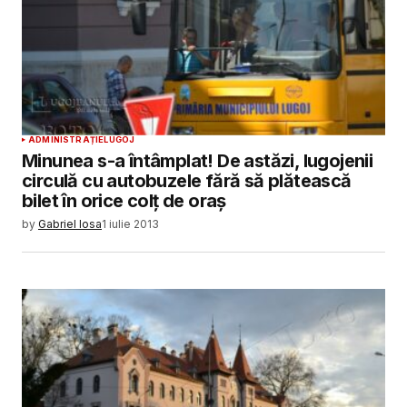
ADMINISTRAȚIE
LUGOJ
Minunea s-a întâmplat! De astăzi, lugojenii
circulă cu autobuzele fără să plătească
bilet în orice colț de oraș
by
Gabriel Iosa
1 iulie 2013