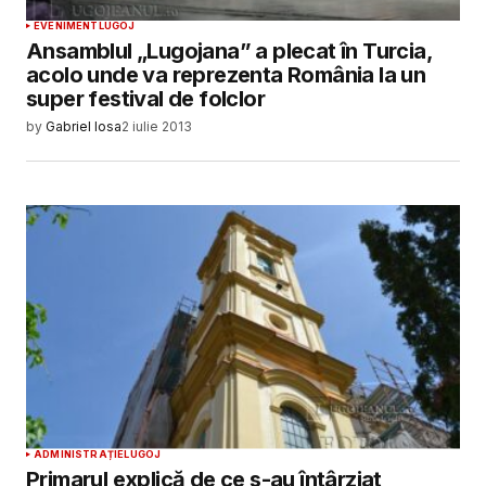
EVENIMENT
LUGOJ
Ansamblul „Lugojana” a plecat în Turcia,
acolo unde va reprezenta România la un
super festival de folclor
by
Gabriel Iosa
2 iulie 2013
ADMINISTRAȚIE
LUGOJ
Primarul explică de ce s-au întârziat