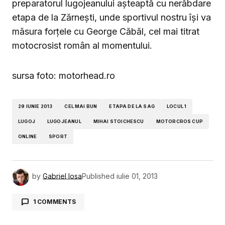
preparatorul lugojeanului aşteaptă cu nerăbdare
etapa de la Zărneşti, unde sportivul nostru îşi va
măsura forţele cu George Căbăl, cel mai titrat
motocrosist român al momentului.
sursa foto: motorhead.ro
29 IUNIE 2013
CEL MAI BUN
ETAPA DE LA SAG
LOCUL 1
LUGOJ
LUGOJEANUL
MIHAI STOICHESCU
MOTORCROS CUP
ONLINE
SPORT
by
Gabriel Iosa
Published
iulie 01, 2013
1 COMMENTS