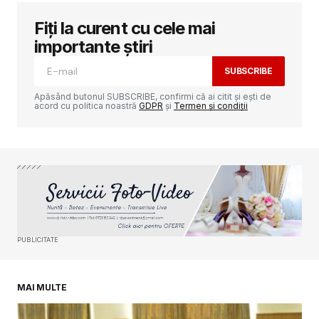
Fiți la curent cu cele mai
Adresa ta de email nu va fi publicată.
Câmpurile obligatorii sunt marcate cu
*
importante știri
SUBSCRIBE
Comment
*
Apăsând butonul SUBSCRIBE, confirmi că ai citit și ești de
acord cu politica noastră
GDPR
și
Termen și condiții
Your Name
*
Your E-mail
*
PUBLICITATE
Salvează-mi numele, emailul și site-ul web în
acest navigator pentru data viitoare când o să
comentez.
MAI MULTE
SUBMIT COMMENT