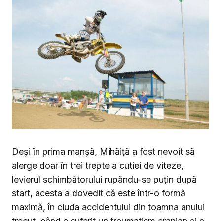
Deși în prima manşă, Mihăiţă a fost nevoit să
alerge doar în trei trepte a cutiei de viteze,
levierul schimbătorului rupându-se puţin după
start, acesta a dovedit că este într-o formă
maximă, în ciuda accidentului din toamna anului
trecut, când a suferit un traumatism cranian şi a