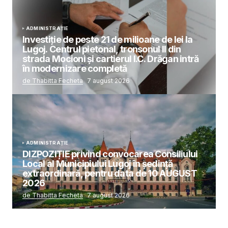
ADMINISTRAȚIE
Investiție de peste 21 de milioane de lei la
Lugoj. Centrul pietonal, tronsonul II din
strada Mocioni și cartierul I.C. Drăgan intră
în modernizare completă
de Thabitta Fecheta
7 august 2026
ADMINISTRAȚIE
DIZPOZIȚIE privind convocarea Consiliului
Local al Municipiului Lugoj în şedinţă
extraordinară, pentru data de 10 AUGUST
2026
de Thabitta Fecheta
7 august 2026