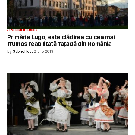
EVENIMENT
LUGOJ
Primăria Lugoj este clădirea cu cea mai
frumos reabilitată fațadă din România
by
Gabriel Iosa
2 iulie 2013