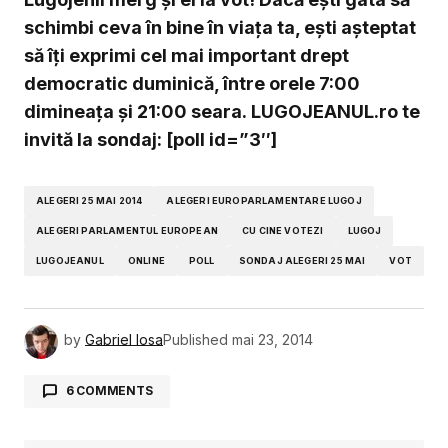
schimbi ceva în bine în viața ta, ești așteptat
să îți exprimi cel mai important drept
democratic duminică, între orele 7:00
dimineața și 21:00 seara.
LUGOJEANUL.ro te
invită la sondaj: [poll id=”3″]
ALEGERI 25 MAI 2014
ALEGERI EUROPARLAMENTARE LUGOJ
ALEGERI PARLAMENTUL EUROPEAN
CU CINE VOTEZI
LUGOJ
LUGOJEANUL
ONLINE
POLL
SONDAJ ALEGERI 25 MAI
VOT
by
Gabriel Iosa
Published
mai 23, 2014
6 COMMENTS
multa dreptate are
23 mai 2014 la 16:52