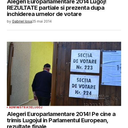
Alegeri Europarlamentare 2014 Lugoj!
putin. Sad but true
REZULTATE partiale si prezenta dupa
inchiderea urnelor de votare
RĂSPUNDE
by
Gabriel Iosa
25 mai 2014
Adresa ta de email nu va fi publicată.
Câmpurile obligatorii sunt marcate cu
*
Comment
*
Your Name
*
ADMINISTRAȚIE
LUGOJ
Alegeri Europarlamentare 2014! Pe cine a
trimis Lugojul in Parlamentul European,
Your E-mail
*
rezultate finale