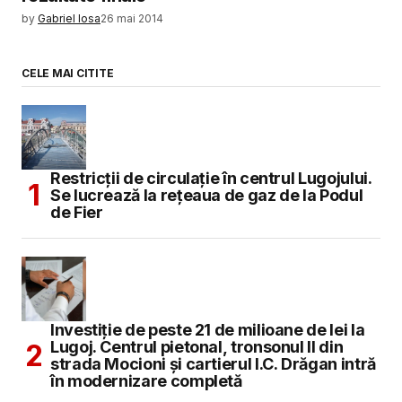
by
Gabriel Iosa
26 mai 2014
Salvează-mi numele, emailul și site-ul web în
acest navigator pentru data viitoare când o să
comentez.
CELE MAI CITITE
SUBMIT COMMENT
Restricții de circulație în centrul Lugojului.
Se lucrează la rețeaua de gaz de la Podul
de Fier
Investiție de peste 21 de milioane de lei la
Lugoj. Centrul pietonal, tronsonul II din
strada Mocioni și cartierul I.C. Drăgan intră
în modernizare completă