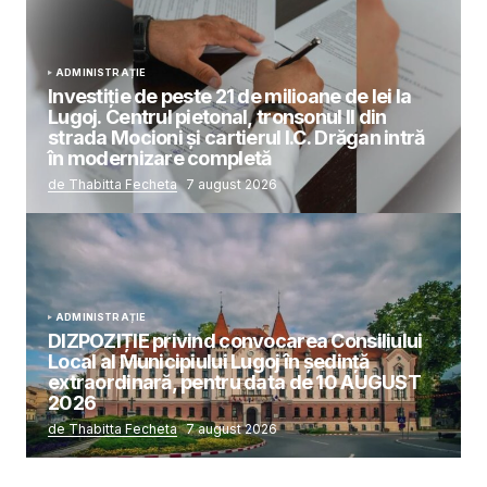
ADMINISTRAȚIE
Investiție de peste 21 de milioane de lei la
Lugoj. Centrul pietonal, tronsonul II din
strada Mocioni și cartierul I.C. Drăgan intră
în modernizare completă
de Thabitta Fecheta
7 august 2026
ADMINISTRAȚIE
DIZPOZIȚIE privind convocarea Consiliului
Local al Municipiului Lugoj în şedinţă
extraordinară, pentru data de 10 AUGUST
2026
de Thabitta Fecheta
7 august 2026