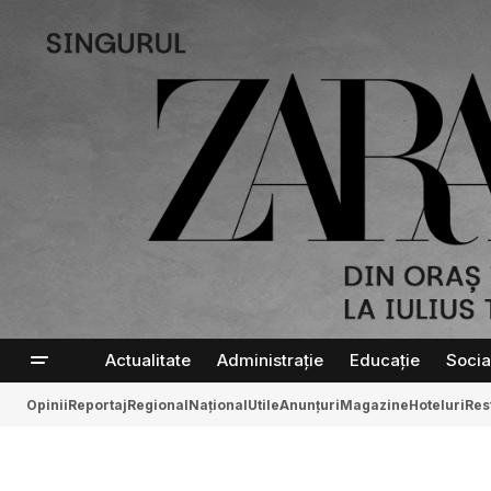
Actualitate
Administrație
Educație
Socia
Opinii
Reportaj
Regional
Național
Utile
Anunțuri
Magazine
Hoteluri
Res