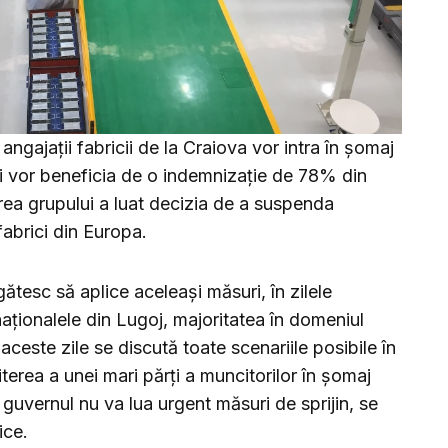
ngajaţii fabricii de la Craiova vor intra în şomaj
şi vor beneficia de o indemnizaţie de 78% din
ea grupului a luat decizia de a suspenda
fabrici din Europa.
ătesc să aplice aceleași măsuri, în zilele
naționalele din Lugoj, majoritatea în domeniul
ceste zile se discută toate scenariile posibile în
terea a unei mari părți a muncitorilor în șomaj
guvernul nu va lua urgent măsuri de sprijin, se
ice.