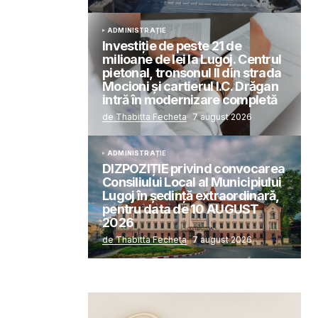
ADMINISTRAȚIE
Investiție de peste 21 de
milioane de lei la Lugoj. Centrul
pietonal, tronsonul II din strada
Mocioni și cartierul I.C. Drăgan
intră în modernizare completă
de Thabitta Fecheta
7 august 2026
ADMINISTRAȚIE
DIZPOZIȚIE privind convocarea
Consiliului Local al Municipiului
Lugoj în şedinţă extraordinară,
pentru data de 10 AUGUST
2026
de Thabitta Fecheta
7 august 2026