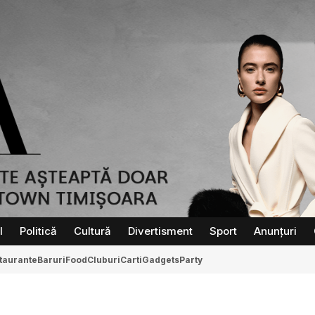
l
Politică
Cultură
Divertisment
Sport
Anunțuri
taurante
Baruri
Food
Cluburi
Carti
Gadgets
Party