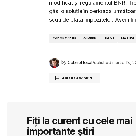
modificat şi regulamentul BNR. Treb
găsi o soluţie în perioada următoa
scuti de plata impozitelor. Avem lin
CORONAVIRUS
GUVERN
LUGOJ
MASURI
by
Gabriel Iosa
Published
martie 18, 
ADD A COMMENT
Adresa ta de email nu va fi public
Fiți la curent cu cele mai
Comment
*
importante știri