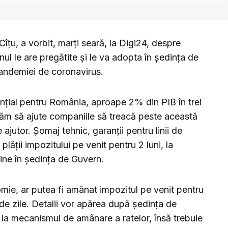
Cîţu, a vorbit, marţi seară, la Digi24, despre
l le are pregătite şi le va adopta în şedinţa de
pandemiei de coronavirus.
nţial pentru România, aproape 2% din PIB în trei
erăm să ajute companiile să treacă peste această
ajutor. Şomaj tehnic, garanţii pentru linii de
lăţii impozitului pe venit pentru 2 luni, la
ne în şedinţa de Guvern.
ie, ar putea fi amânat impozitul pe venit pentru
de zile. Detalii vor apărea după şedinţa de
la mecanismul de amânare a ratelor, însă trebuie