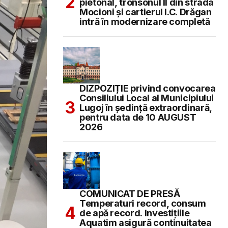
pietonal, tronsonul II din strada
Mocioni și cartierul I.C. Drăgan
intră în modernizare completă
DIZPOZIȚIE privind convocarea
Consiliului Local al Municipiului
Lugoj în şedinţă extraordinară,
pentru data de 10 AUGUST
2026
COMUNICAT DE PRESĂ
Temperaturi record, consum
de apă record. Investițiile
Aquatim asigură continuitatea