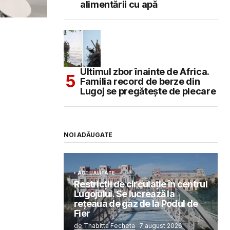
alimentării cu apă
Ultimul zbor înainte de Africa.
Familia record de berze din
Lugoj se pregătește de plecare
NOI ADĂUGATE
ACTUALITATE
Restricții de circulație în centrul
Lugojului. Se lucrează la
rețeaua de gaz de la Podul de
Fier
de Thabitta Fecheta
7 august 2026