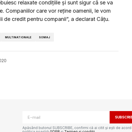
uiesc relaxate condiţiile şi sunt sigur că se va
re. Companiilor care vor reţine oamenii, le vom
ii de credit pentru companii”, a declarat Câțu.
MULTINATIONALE
SOMAJ
2020
ată.
Câmpurile obligatorii sunt marcate cu
*
SUBSCRI
Apăsând butonul SUBSCRIBE, confirmi că ai citit și ești de acord
politica noastră
GDPR
și
Termen și condiții