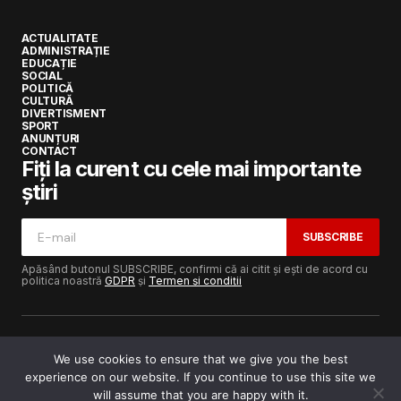
ACTUALITATE
ADMINISTRAȚIE
EDUCAȚIE
SOCIAL
POLITICĂ
CULTURĂ
DIVERTISMENT
SPORT
ANUNȚURI
CONTACT
Fiți la curent cu cele mai importante
știri
SUBSCRIBE
Apăsând butonul SUBSCRIBE, confirmi că ai citit și ești de acord cu
politica noastră
GDPR
și
Termen și condiții
We use cookies to ensure that we give you the best
experience on our website. If you continue to use this site we
Copyright © 2017-2025
Lugojeanul.ro
· Toate drepturile
rezervate · Dezvoltat de
Power Media FX
will assume that you are happy with it.