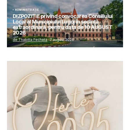
ADMINISTRAȚIE
DIZPOZIȚIE privind convocarea Consiliului
Local al Municipiului Lugoj în şedinţă
extraordinară, pentru data de 10 AUGUST
2026
de Thabitta Fecheta
7 august 2026