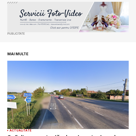
Your Name
*
Your E-mail
*
PUBLICITATE
Salvează-mi numele, emailul și site-ul web în
acest navigator pentru data viitoare când o să
comentez.
MAI MULTE
SUBMIT COMMENT
ACTUALITATE