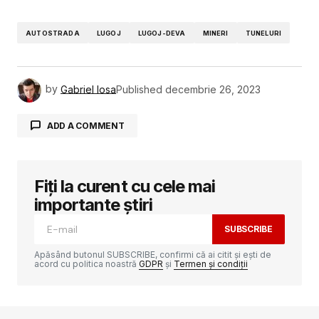
AUTOSTRADA
LUGOJ
LUGOJ-DEVA
MINERI
TUNELURI
by
Gabriel Iosa
Published
decembrie 26, 2023
ADD A COMMENT
Fiți la curent cu cele mai
Adresa ta de email nu va fi publicată.
Câmpurile obligatorii sunt marcate cu
*
importante știri
SUBSCRIBE
Comment
*
Apăsând butonul SUBSCRIBE, confirmi că ai citit și ești de
acord cu politica noastră
GDPR
și
Termen și condiții