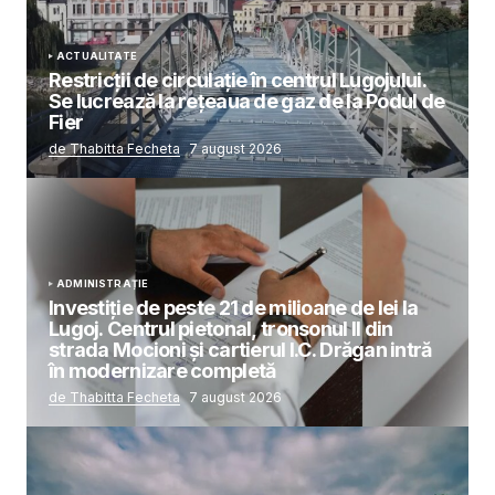
ACTUALITATE
Restricții de circulație în centrul Lugojului.
Se lucrează la rețeaua de gaz de la Podul de
Fier
de Thabitta Fecheta
7 august 2026
ADMINISTRAȚIE
Investiție de peste 21 de milioane de lei la
Lugoj. Centrul pietonal, tronsonul II din
strada Mocioni și cartierul I.C. Drăgan intră
în modernizare completă
de Thabitta Fecheta
7 august 2026