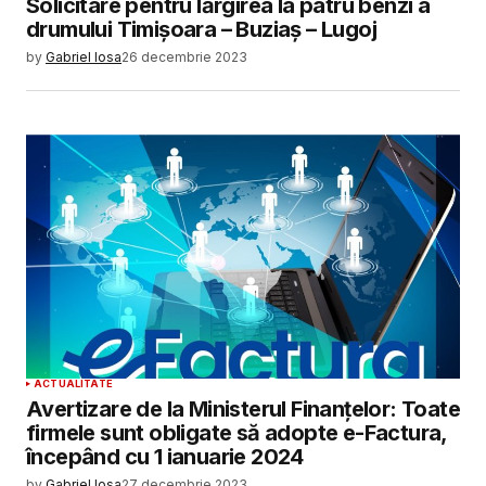
Solicitare pentru lărgirea la patru benzi a
drumului Timișoara – Buziaș – Lugoj
by
Gabriel Iosa
26 decembrie 2023
ACTUALITATE
Avertizare de la Ministerul Finanțelor: Toate
firmele sunt obligate să adopte e-Factura,
începând cu 1 ianuarie 2024
by
Gabriel Iosa
27 decembrie 2023