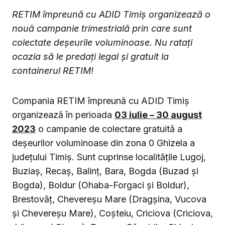
RETIM împreună cu ADID Timiș organizează o
nouă campanie trimestrială prin care sunt
colectate deșeurile voluminoase. Nu ratați
ocazia să le predați legal și gratuit la
containerul RETIM!
Compania RETIM împreună cu ADID Timiș
organizează în perioada
03 iulie – 30 august
2023
o campanie de colectare gratuită a
deșeurilor voluminoase din zona 0 Ghizela a
judeţului Timiş. Sunt cuprinse localitățile Lugoj,
Buziaș, Recaș, Balinț, Bara, Bogda (Buzad și
Bogda), Boldur (Ohaba-Forgaci și Boldur),
Brestovăț, Chevereșu Mare (Dragșina, Vucova
și Chevereșu Mare), Coșteiu, Criciova (Criciova,