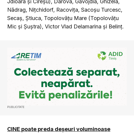
Jdioara și Cireșu), Darova, Găvojdia, Ghizela,
Nădrag, Nițchidorf, Racovița, Sacoșu Turcesc,
Secaș, Știuca, Topolovățu Mare (Topolovățu
Mic și Șuștra), Victor Vlad Delamarina și Belinț.
PUBLICITATE
CINE poate preda deșeuri voluminoase