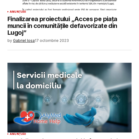
ANUNȚURI
Finalizarea proiectului „Acces pe piața
muncii în comunitățile defavorizate din
Lugoj”
by
Gabriel Iosa
17 octombrie 2023
ANUNȚURI