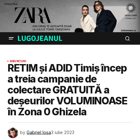
ANUNȚURI
RETIM și ADID Timiș încep
a treia campanie de
colectare GRATUITĂ a
deșeurilor VOLUMINOASE
în Zona 0 Ghizela
by
Gabriel Iosa
3 iulie 2023