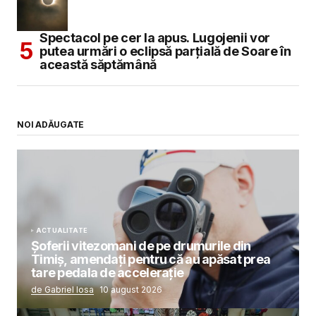
Spectacol pe cer la apus. Lugojenii vor
putea urmări o eclipsă parțială de Soare în
această săptămână
NOI ADĂUGATE
ACTUALITATE
Șoferii vitezomani de pe drumurile din
Timiș, amendați pentru că au apăsat prea
tare pedala de accelerație
de Gabriel Iosa
10 august 2026