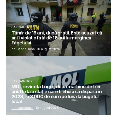
ACTUALITATE
Tânăr de 19 ani, după gratii. Este acuzat că
ar fi violat o fată de 16 ani la marginea
Făgetului
de Gabriel Iosa
10 august 2026
ACTUALITATE
MOL revine la Lugoj, după mai bine de trei
ani. De la o stație care trebuia să dispară în
2023, la 8.000 de euro pe lună la bugetul
local
de Lugojeanul
10 august 2026