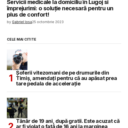
Servicii medicale la domiciliu în Lugoj si
împrejurimi: o soluție necesară pentru un
plus de confort!
by
Gabriel Iosa
25 octombrie 2023
CELE MAI CITITE
Șoferii vitezomani de pe drumurile din
Timiș, amendați pentru că au apăsat prea
tare pedala de accelerație
Tânăr de 19 ani, după gratii. Este acuzat că
ar fi violat o fată de 16 ani la marginea