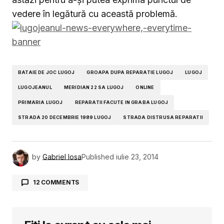
vedere în legătură cu această problemă.
BATAIE DE JOC LUGOJ
GROAPA DUPA REPARATIE LUGOJ
LUGOJ
LUGOJEANUL
MERIDIAN 22 SA LUGOJ
ONLINE
PRIMARIA LUGOJ
REPARATII FACUTE IN GRABA LUGOJ
STRADA 20 DECEMBRIE 1989 LUGOJ
STRADA DISTRUSA REPARATII
by
Gabriel Iosa
Published
iulie 23, 2014
12 COMMENTS
eu
23 iulie 2014 la 23:35
In orasul nostru nu se realizeaza nimic bine?