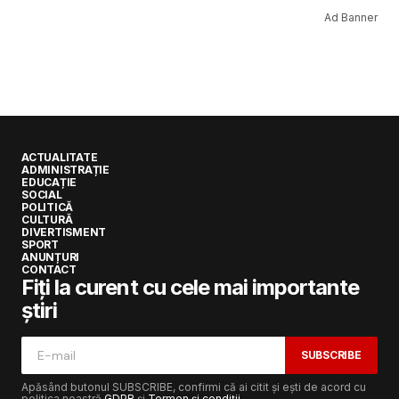
Ad Banner
ACTUALITATE
ADMINISTRAȚIE
EDUCAȚIE
SOCIAL
POLITICĂ
CULTURĂ
DIVERTISMENT
SPORT
ANUNȚURI
CONTACT
Fiți la curent cu cele mai importante
știri
SUBSCRIBE
Apăsând butonul SUBSCRIBE, confirmi că ai citit și ești de acord cu
politica noastră
GDPR
și
Termen și condiții