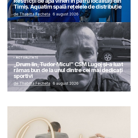
Restricții de apă vineri în patru localități din
Timiș. Aquatim spală rețelele de distribuție
de Thabitta Fecheta
6 august 2026
ACTUALITATE
„Drum lin, Tudor Micu!” CSM Lugoj și-a luat
rămas bun de la unul dintre cei mai dedicați
sportivi
de Thabitta Fecheta
6 august 2026