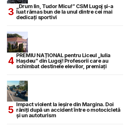
„Drum lin, Tudor Micu!” CSM Lugoj și-a
Your Name
*
luat rămas bun de la unul dintre cei mai
dedicați sportivi
Your E-mail
*
Salvează-mi numele, emailul și site-ul web în
acest navigator pentru data viitoare când o să
comentez.
PREMIU NAȚIONAL pentru Liceul „Iulia
Hașdeu” din Lugoj! Profesorii care au
schimbat destinele elevilor, premiați
SUBMIT COMMENT
Impact violent la ieșire din Margina. Doi
răniți după un accident între o motocicletă
și un autoturism