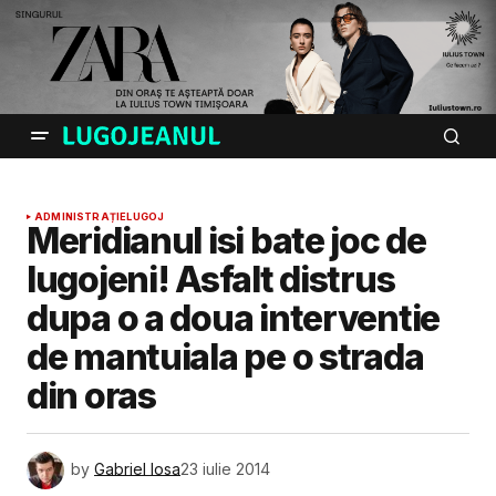
ADMINISTRAȚIE
LUGOJ
Meridianul isi bate joc de
lugojeni! Asfalt distrus
dupa o a doua interventie
de mantuiala pe o strada
din oras
by
Gabriel Iosa
23 iulie 2014