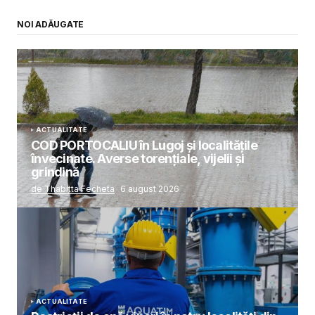
NOI ADĂUGATE
ACTUALITATE
COD PORTOCALIU în Lugoj și localitățile
învecinate. Averse torențiale, vijelii și
grindină
de Thabitta Fecheta
6 august 2026
ACTUALITATE