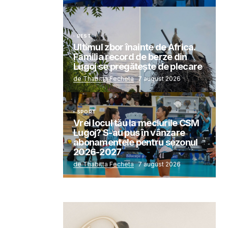
BEST
Ultimul zbor înainte de Africa.
Familia record de berze din
Lugoj se pregătește de plecare
de Thabitta Fecheta
7 august 2026
SPORT
Vrei locul tău la meciurile CSM
Lugoj? S-au pus în vânzare
abonamentele pentru sezonul
2026-2027
de Thabitta Fecheta
7 august 2026