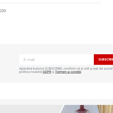
2020
ată.
Câmpurile obligatorii sunt marcate cu
*
SUBSCRI
Apăsând butonul SUBSCRIBE, confirmi că ai citit și ești de acord
politica noastră
GDPR
și
Termen și condiții
Your E-mail
*
e-ul
ta