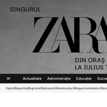
Actualitate
Administrație
Educație
Socia
Opinii
Reportaj
Regional
Național
Utile
Anunțuri
Magazine
Hoteluri
Res