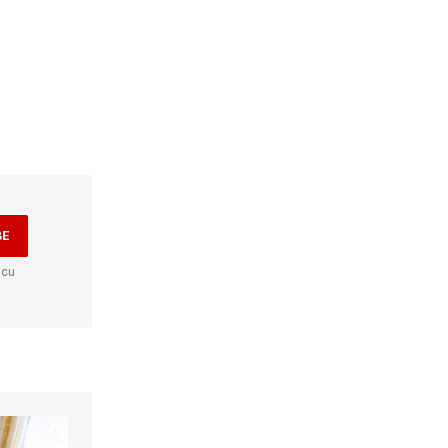
BE
 cu