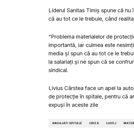
Liderul Sanitas Timiș spune că nu î
că au tot ce le trebuie, când realita
“Problema materialelor de protecție
importantă, iar culmea este nesimț
media și spun că au tot ce le treb
la salariați și ne spun că se confru
sindical.
Livius Cârstea face un apel la autor
de protecție în spitale, pentru că a
expuși în aceste zile
ANGAJATI SPITALE
CRIZA
LUGOJ
MATER