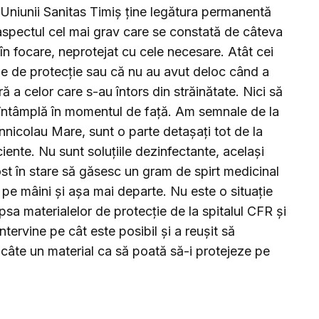
Uniunii Sanitas Timiș ține legătura permanentă
ă aspectul cel mai grav care se constată de câteva
 în focare, neprotejat cu cele necesare. Atât cei
e de protecție sau că nu au avut deloc când a
ară a celor care s-au întors din străinătate. Nici să
întâmplă în momentul de față. Am semnale de la
nnicolau Mare, sunt o parte detașați tot de la
iciente. Nu sunt soluțiile dezinfectante, același
st în stare să găsesc un gram de spirt medicinal
 pe mâini și așa mai departe. Nu este o situație
Lipsa materialelor de protecție de la spitalul CFR și
intervine pe cât este posibil și a reușit să
 câte un material ca să poată să-i protejeze pe