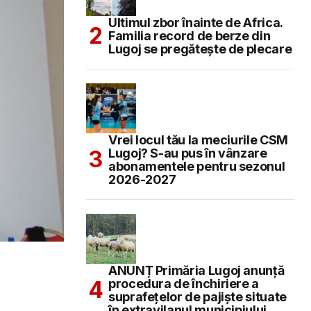
Ultimul zbor înainte de Africa.
Familia record de berze din
Lugoj se pregătește de plecare
Vrei locul tău la meciurile CSM
Lugoj? S-au pus în vânzare
abonamentele pentru sezonul
2026-2027
ANUNȚ Primăria Lugoj anunță
procedura de închiriere a
suprafețelor de pajiște situate
în extravilanul municipiului