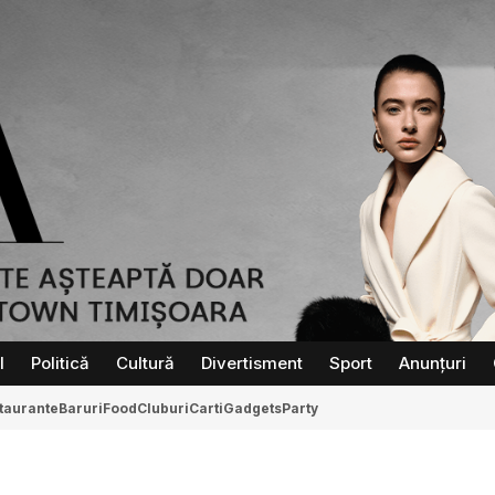
l
Politică
Cultură
Divertisment
Sport
Anunțuri
taurante
Baruri
Food
Cluburi
Carti
Gadgets
Party