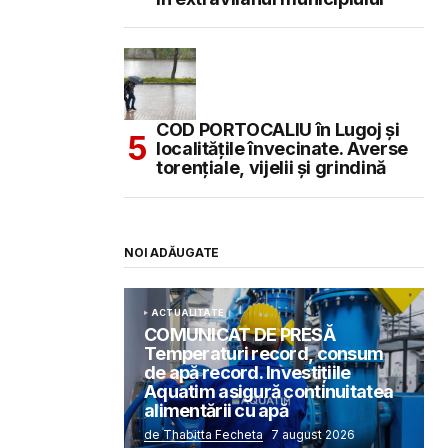
COD PORTOCALIU în Lugoj și
localitățile învecinate. Averse
torențiale, vijelii și grindină
NOI ADĂUGATE
ACTUALITATE
COMUNICAT DE PRESĂ
Temperaturi record, consum
de apă record. Investițiile
Aquatim asigură continuitatea
alimentării cu apă
de Thabitta Fecheta
7 august 2026