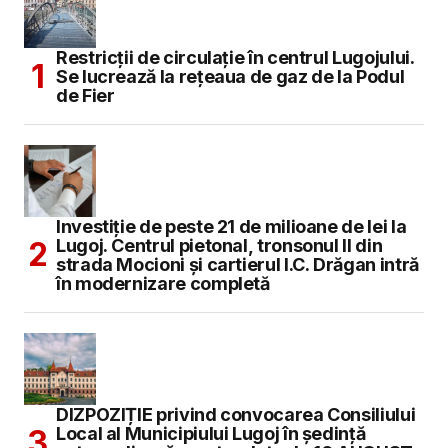
Restricții de circulație în centrul Lugojului.
Se lucrează la rețeaua de gaz de la Podul
de Fier
Investiție de peste 21 de milioane de lei la
Lugoj. Centrul pietonal, tronsonul II din
strada Mocioni și cartierul I.C. Drăgan intră
în modernizare completă
DIZPOZIȚIE privind convocarea Consiliului
Local al Municipiului Lugoj în şedinţă