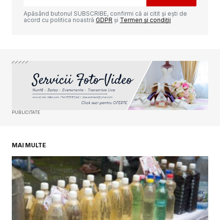
Apăsând butonul SUBSCRIBE, confirmi că ai citit și ești de
acord cu politica noastră
GDPR
și
Termen și condiții
Adresa ta de email nu va fi publicată.
Câmpurile obligatorii sunt marcate cu
*
Comment
*
PUBLICITATE
Your Name
*
MAI MULTE
Your E-mail
*
Salvează-mi numele, emailul și site-ul web în
acest navigator pentru data viitoare când o să
comentez.