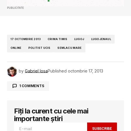
PUBLICITATE
17 OCTOMBRIE 2013
CRIMA TIMIS
LUGOJ
LUGOJENAUL
ONLINE
POLITIST UCIS
SEMLACU MARE
by
Gabriel Iosa
Published
octombrie 17, 2013
1 COMMENTS
stanciu
18 octombrie 2013 la 19:16
cum se cheama victima?
Fiți la curent cu cele mai
importante știri
RĂSPUNDE
SUBSCRIBE