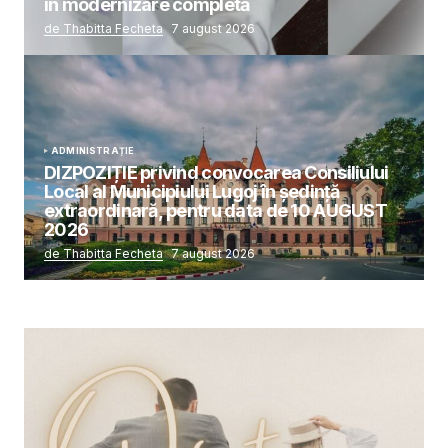
în modernizare completă
de Thabitta Fecheta
7 august 2026
ADMINISTRAȚIE
DIZPOZIȚIE privind convocarea Consiliului
Local al Municipiului Lugoj în şedinţă
extraordinară, pentru data de 10 AUGUST
2026
de Thabitta Fecheta
7 august 2026