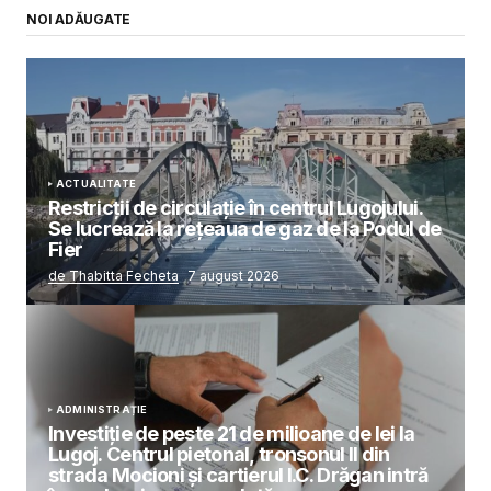
NOI ADĂUGATE
ACTUALITATE
Restricții de circulație în centrul Lugojului.
Se lucrează la rețeaua de gaz de la Podul de
Fier
de Thabitta Fecheta
7 august 2026
ADMINISTRAȚIE
Investiție de peste 21 de milioane de lei la
Lugoj. Centrul pietonal, tronsonul II din
strada Mocioni și cartierul I.C. Drăgan intră