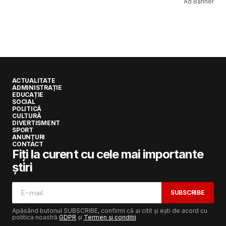
Ad Banner
ACTUALITATE
ADMINISTRAȚIE
EDUCAȚIE
SOCIAL
POLITICĂ
CULTURĂ
DIVERTISMENT
SPORT
ANUNȚURI
CONTACT
Fiți la curent cu cele mai importante
știri
SUBSCRIBE
Apăsând butonul SUBSCRIBE, confirmi că ai citit și ești de acord cu
politica noastră
GDPR
și
Termen și condiții