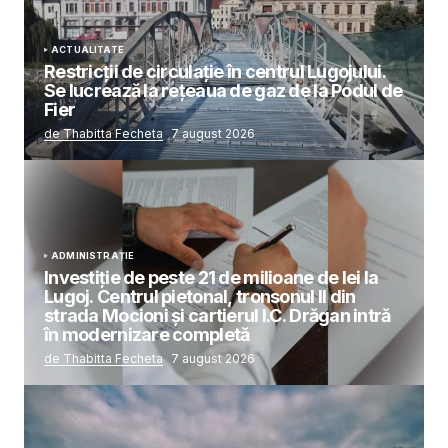
ACTUALITATE
Restricții de circulație în centrul Lugojului.
Se lucrează la rețeaua de gaz de la Podul de
Fier
de Thabitta Fecheta
7 august 2026
ADMINISTRAȚIE
Investiție de peste 21 de milioane de lei la
Lugoj. Centrul pietonal, tronsonul II din
strada Mocioni și cartierul I.C. Drăgan intră
în modernizare completă
de Thabitta Fecheta
7 august 2026