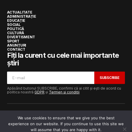
ACTUALITATE
ADMINISTRAȚIE
EDUCAȚIE
SOCIAL
POLITICĂ
CULTURĂ
DIVERTISMENT
SPORT
ANUNȚURI
CONTACT
Fiți la curent cu cele mai importante
știri
SUBSCRIBE
Apăsând butonul SUBSCRIBE, confirmi că ai citit și ești de acord cu
politica noastră
GDPR
și
Termen și condiții
We use cookies to ensure that we give you the best
experience on our website. If you continue to use this site we
Copyright © 2017-2025
Lugojeanul.ro
· Toate drepturile
rezervate · Dezvoltat de
Power Media FX
will assume that you are happy with it.