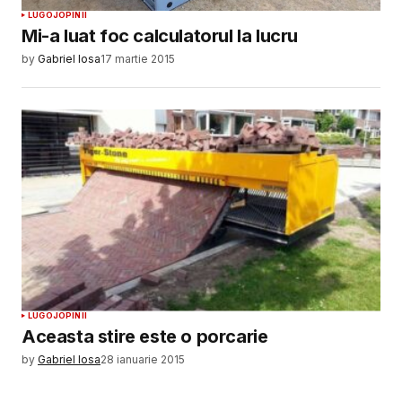
LUGOJ
OPINII
Mi-a luat foc calculatorul la lucru
by
Gabriel Iosa
17 martie 2015
LUGOJ
OPINII
Aceasta stire este o porcarie
by
Gabriel Iosa
28 ianuarie 2015