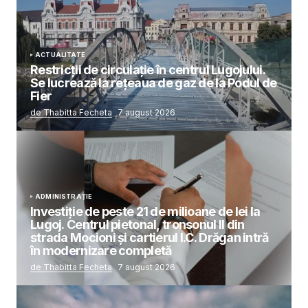
ACTUALITATE
Restricții de circulație în centrul Lugojului.
Se lucrează la rețeaua de gaz de la Podul de
Fier
de Thabitta Fecheta
7 august 2026
ADMINISTRAȚIE
Investiție de peste 21 de milioane de lei la
Lugoj. Centrul pietonal, tronsonul II din
strada Mocioni și cartierul I.C. Drăgan intră
în modernizare completă
de Thabitta Fecheta
7 august 2026