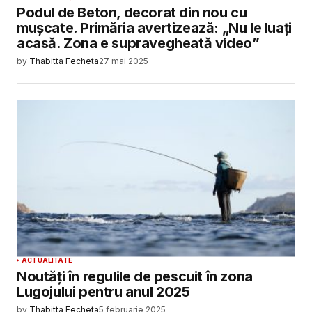
Podul de Beton, decorat din nou cu
mușcate. Primăria avertizează: „Nu le luați
acasă. Zona e supravegheată video”
by
Thabitta Fecheta
27 mai 2025
ACTUALITATE
Noutăți în regulile de pescuit în zona
Lugojului pentru anul 2025
by
Thabitta Fecheta
5 februarie 2025