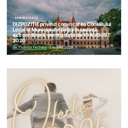
ADMINISTRAȚIE
DIZPOZIȚIE privind convocarea Consiliului
Local al Municipiului Lugoj în şedinţă
extraordinară, pentru data de 10 AUGUST
2026
de Thabitta Fecheta
7 august 2026