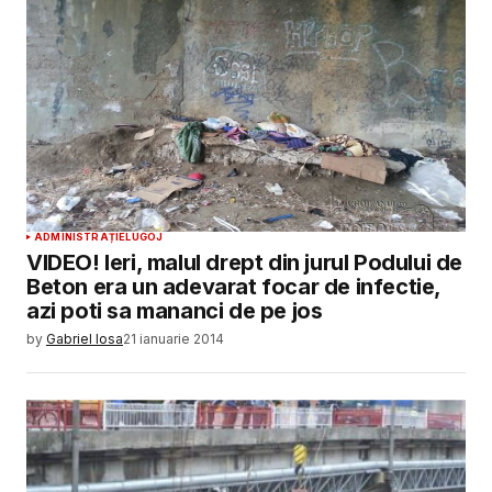
ADMINISTRAȚIE
LUGOJ
VIDEO! Ieri, malul drept din jurul Podului de
Beton era un adevarat focar de infectie,
azi poti sa mananci de pe jos
by
Gabriel Iosa
21 ianuarie 2014