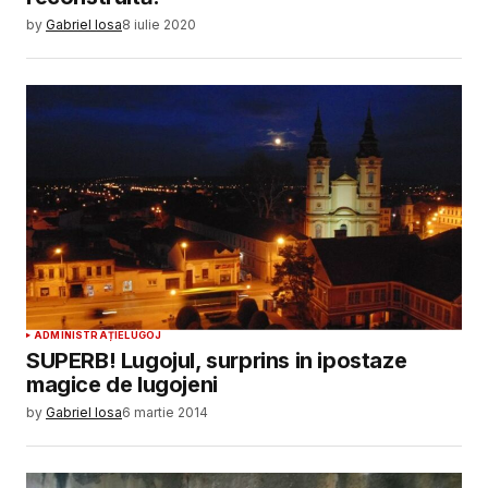
by
Gabriel Iosa
8 iulie 2020
ADMINISTRAȚIE
LUGOJ
SUPERB! Lugojul, surprins in ipostaze
magice de lugojeni
by
Gabriel Iosa
6 martie 2014