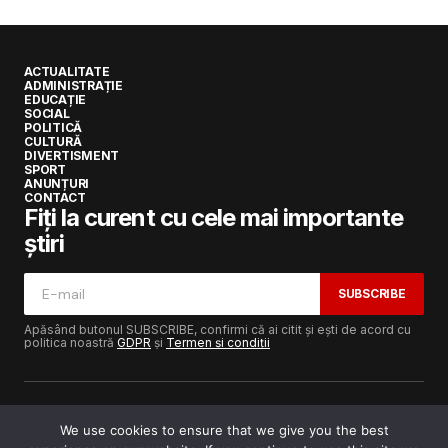
ACTUALITATE
ADMINISTRAȚIE
EDUCAȚIE
SOCIAL
POLITICĂ
CULTURĂ
DIVERTISMENT
SPORT
ANUNȚURI
CONTACT
Fiți la curent cu cele mai importante
știri
SUBSCRIBE
Apăsând butonul SUBSCRIBE, confirmi că ai citit și ești de acord cu
politica noastră
GDPR
și
Termen și condiții
We use cookies to ensure that we give you the best