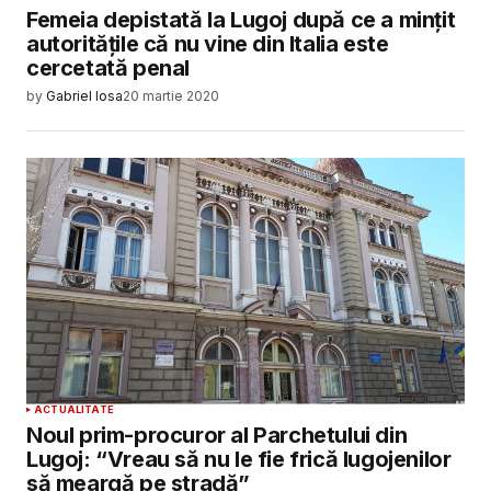
Femeia depistată la Lugoj după ce a mințit
autoritățile că nu vine din Italia este
cercetată penal
by
Gabriel Iosa
20 martie 2020
ACTUALITATE
Noul prim-procuror al Parchetului din
Lugoj: “Vreau să nu le fie frică lugojenilor
să meargă pe stradă”