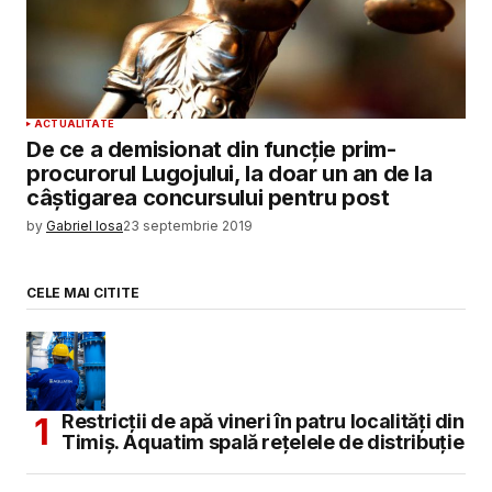
ACTUALITATE
De ce a demisionat din funcție prim-
procurorul Lugojului, la doar un an de la
câștigarea concursului pentru post
by
Gabriel Iosa
23 septembrie 2019
CELE MAI CITITE
Restricții de apă vineri în patru localități din
Timiș. Aquatim spală rețelele de distribuție