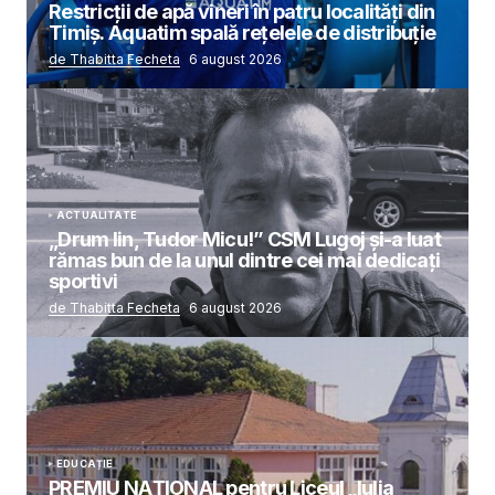
Restricții de apă vineri în patru localități din
Timiș. Aquatim spală rețelele de distribuție
de Thabitta Fecheta
6 august 2026
ACTUALITATE
„Drum lin, Tudor Micu!” CSM Lugoj și-a luat
rămas bun de la unul dintre cei mai dedicați
sportivi
de Thabitta Fecheta
6 august 2026
EDUCAȚIE
PREMIU NAȚIONAL pentru Liceul „Iulia