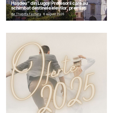
Hașdeu” din Lugoj! Profesorii care au
schimbat destinele elevilor, premiați
de Thabitta Fecheta
6 august 2026