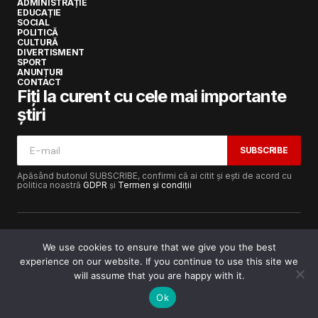
ADMINISTRAȚIE
EDUCAȚIE
SOCIAL
POLITICĂ
CULTURĂ
DIVERTISMENT
SPORT
ANUNȚURI
CONTACT
Fiți la curent cu cele mai importante
știri
SUBSCRIBE
Apăsând butonul SUBSCRIBE, confirmi că ai citit și ești de acord cu
politica noastră
GDPR
și
Termen și condiții
We use cookies to ensure that we give you the best
experience on our website. If you continue to use this site we
Copyright © 2017-2025
Lugojeanul.ro
· Toate drepturile
rezervate · Dezvoltat de
Power Media FX
will assume that you are happy with it.
Ok