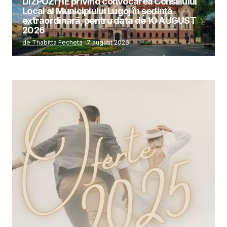
DIZPOZIȚIE privind convocarea Consiliului
Local al Municipiului Lugoj în şedinţă
extraordinară, pentru data de 10 AUGUST
2026
de Thabitta Fecheta
7 august 2026