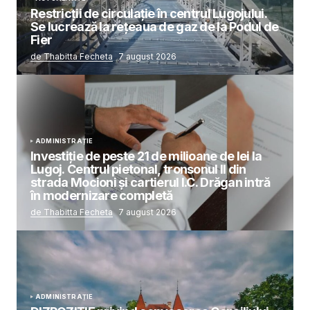
Restricții de circulație în centrul Lugojului.
Se lucrează la rețeaua de gaz de la Podul de
Fier
de Thabitta Fecheta
7 august 2026
ADMINISTRAȚIE
Investiție de peste 21 de milioane de lei la
Lugoj. Centrul pietonal, tronsonul II din
strada Mocioni și cartierul I.C. Drăgan intră
în modernizare completă
de Thabitta Fecheta
7 august 2026
ADMINISTRAȚIE