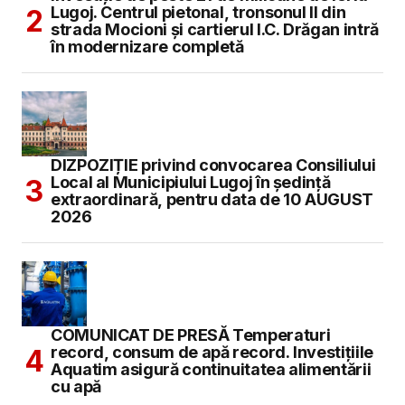
Lugoj. Centrul pietonal, tronsonul II din
strada Mocioni și cartierul I.C. Drăgan intră
în modernizare completă
DIZPOZIȚIE privind convocarea Consiliului
Local al Municipiului Lugoj în şedinţă
extraordinară, pentru data de 10 AUGUST
2026
COMUNICAT DE PRESĂ Temperaturi
record, consum de apă record. Investițiile
Aquatim asigură continuitatea alimentării
cu apă