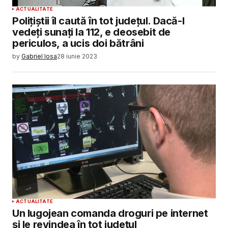
ACTUALITATE
Polițiștii îl caută în tot județul. Dacă-l
vedeți sunați la 112, e deosebit de
periculos, a ucis doi bătrâni
by
Gabriel Iosa
28 iunie 2023
ACTUALITATE
Un lugojean comanda droguri pe internet
și le revindea în tot județul