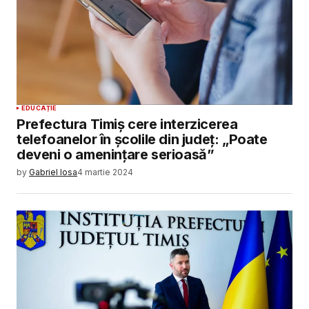
EDUCAȚIE
Prefectura Timiș cere interzicerea
telefoanelor în școlile din județ: „Poate
deveni o amenințare serioasă”
by
Gabriel Iosa
4 martie 2024