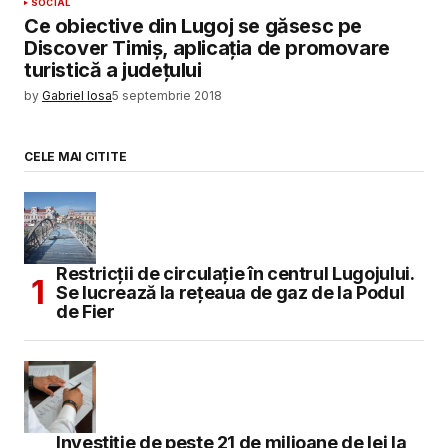
SOCIAL
Ce obiective din Lugoj se găsesc pe
Discover Timiș, aplicația de promovare
turistică a județului
by
Gabriel Iosa
5 septembrie 2018
CELE MAI CITITE
Restricții de circulație în centrul Lugojului.
Se lucrează la rețeaua de gaz de la Podul
de Fier
Investiție de peste 21 de milioane de lei la