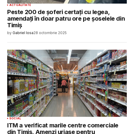
ACTUALITATE
Peste 200 de șoferi certați cu legea,
amendați în doar patru ore pe șoselele din
Timiș
by
Gabriel Iosa
28 octombrie 2025
SOCIAL
ITM a verificat marile centre comerciale
din Timiș. Amenzi uriașe pentru