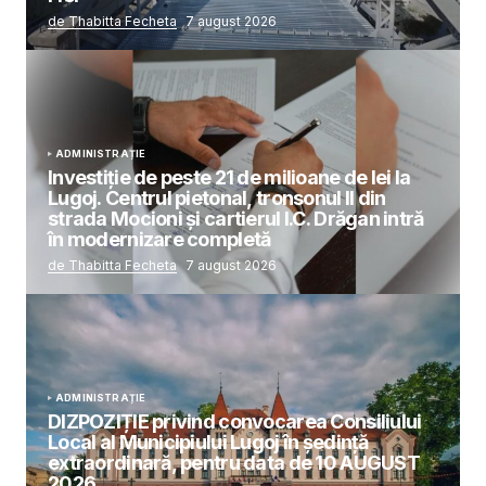
de Thabitta Fecheta
7 august 2026
ADMINISTRAȚIE
Investiție de peste 21 de milioane de lei la
Lugoj. Centrul pietonal, tronsonul II din
strada Mocioni și cartierul I.C. Drăgan intră
în modernizare completă
de Thabitta Fecheta
7 august 2026
ADMINISTRAȚIE
DIZPOZIȚIE privind convocarea Consiliului
Local al Municipiului Lugoj în şedinţă
extraordinară, pentru data de 10 AUGUST
2026