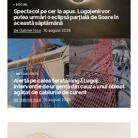
SOCIAL
Spectacol pe cer la apus. Lugojenii vor
putea urmări o eclipsă parțială de Soare în
această săptămână
de Gabriel Iosa
10 august 2026
ACTUALITATE
Alertă pe calea ferată lângă Lugoj.
Intervenție de urgență din cauza unui obiect
agățat de cablurile de curent
de Gabriel Iosa
10 august 2026