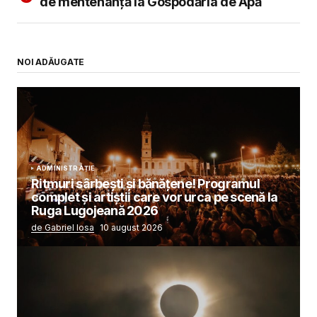
de mentenanță la Gospodăria de Apă
NOI ADĂUGATE
ADMINISTRAȚIE
Ritmuri sârbești și bănățene! Programul
complet și artiștii care vor urca pe scenă la
Ruga Lugojeană 2026
de Gabriel Iosa
10 august 2026