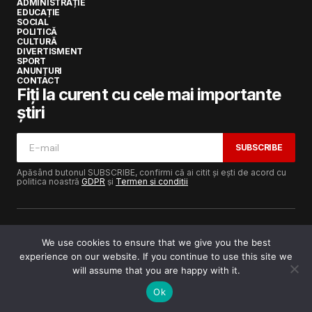
ADMINISTRAȚIE
EDUCAȚIE
SOCIAL
POLITICĂ
CULTURĂ
DIVERTISMENT
SPORT
ANUNȚURI
CONTACT
Fiți la curent cu cele mai importante
știri
SUBSCRIBE
Apăsând butonul SUBSCRIBE, confirmi că ai citit și ești de acord cu
politica noastră
GDPR
și
Termen și condiții
We use cookies to ensure that we give you the best
experience on our website. If you continue to use this site we
Copyright © 2017-2025
Lugojeanul.ro
· Toate drepturile
rezervate · Dezvoltat de
Power Media FX
will assume that you are happy with it.
Ok