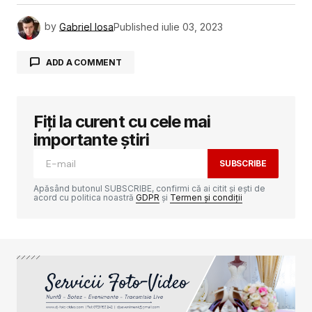
by
Gabriel Iosa
Published
iulie 03, 2023
ADD A COMMENT
Fiți la curent cu cele mai
Adresa ta de email nu va fi publicată.
Câmpurile obligatorii sunt marcate cu
*
importante știri
SUBSCRIBE
Comment
*
Apăsând butonul SUBSCRIBE, confirmi că ai citit și ești de
acord cu politica noastră
GDPR
și
Termen și condiții
Your Name
*
Your E-mail
*