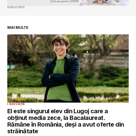
PUBLICITATE
Salvează-mi numele, emailul și site-ul web în
acest navigator pentru data viitoare când o să
comentez.
MAI MULTE
SUBMIT COMMENT
EDUCAȚIE
El este singurul elev din Lugoj care a
obținut media zece, la Bacalaureat.
Rămâne în România, deși a avut oferte din
străinătate