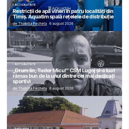
ACTUALITATE
Restricții de apă vineri în patru localități din
Timiș. Aquatim spală rețelele de distribuție
de Thabitta Fecheta
6 august 2026
ACTUALITATE
„Drum lin, Tudor Micu!” CSM Lugoj și-a luat
rămas bun de la unul dintre cei mai dedicați
sportivi
de Thabitta Fecheta
6 august 2026
EDUCAȚIE