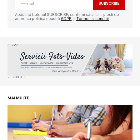
SUBSCRIBE
Comment
*
Apăsând butonul SUBSCRIBE, confirmi că ai citit și ești de
acord cu politica noastră
GDPR
și
Termen și condiții
Your Name
*
Your E-mail
*
PUBLICITATE
Salvează-mi numele, emailul și site-ul web în
acest navigator pentru data viitoare când o să
comentez.
MAI MULTE
SUBMIT COMMENT