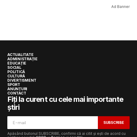
Ad Banner
ACTUALITATE
ADMINISTRAȚIE
EDUCAȚIE
SOCIAL
POLITICĂ
CULTURĂ
DIVERTISMENT
SPORT
ANUNȚURI
CONTACT
Fiți la curent cu cele mai importante
știri
SUBSCRIBE
Apăsând butonul SUBSCRIBE, confirmi că ai citit și ești de acord cu