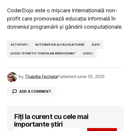
CoderDojo este o mișcare internațională non-
profit care promovează educația informală în
domeniul programării și gândirii computaționale.
ACTIVITATI
AUTOMATICĂ ȘI CALCULATOARE
ELEVI
LICEUL TEORETIC ”CORIOLAN BREDICEANU”
LUGOJ
by
Thabitta Fecheta
Published
iunie 05, 2025
ADD A COMMENT
Fiți la curent cu cele mai
Adresa ta de email nu va fi publicată.
Câmpurile obligatorii sunt marcate cu
*
importante știri