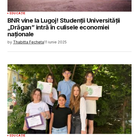
EDUCAȚIE
BNR vine la Lugoj! Studenții Universității
„Drăgan” intră în culisele economiei
naționale
by
Thabitta Fecheta
11 iunie 2025
EDUCAȚIE