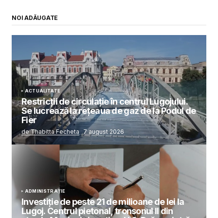
NOI ADĂUGATE
ACTUALITATE
Restricții de circulație în centrul Lugojului.
Se lucrează la rețeaua de gaz de la Podul de
Fier
de Thabitta Fecheta
7 august 2026
ADMINISTRAȚIE
Investiție de peste 21 de milioane de lei la
Lugoj. Centrul pietonal, tronsonul II din