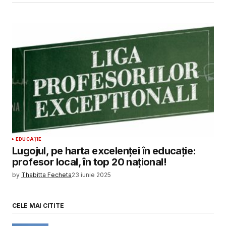
EDUCAȚIE
Lugojul, pe harta excelenței în educație:
profesor local, în top 20 național!
by
Thabitta Fecheta
23 iunie 2025
CELE MAI CITITE