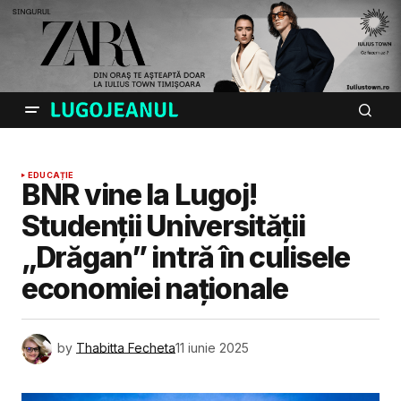
EDUCAȚIE
BNR vine la Lugoj!
Studenții Universității
„Drăgan” intră în culisele
economiei naționale
by
Thabitta Fecheta
11 iunie 2025