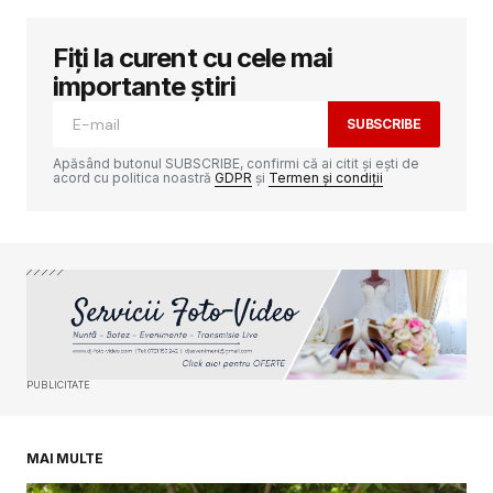
Fiți la curent cu cele mai
Adresa ta de email nu va fi publicată.
Câmpurile obligatorii sunt marcate cu
*
importante știri
SUBSCRIBE
Comment
*
Apăsând butonul SUBSCRIBE, confirmi că ai citit și ești de
acord cu politica noastră
GDPR
și
Termen și condiții
Your Name
*
Your E-mail
*
PUBLICITATE
Salvează-mi numele, emailul și site-ul web în
acest navigator pentru data viitoare când o să
comentez.
MAI MULTE