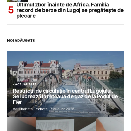
Ultimul zbor înainte de Africa. Familia
record de berze din Lugoj se pregătește de
plecare
NOI ADĂUGATE
ACTUALITATE
Restricții de circulație în centrul Lugojului.
Se lucrează la rețeaua de gaz de la Podul de
Fier
de Thabitta Fecheta
7 august 2026