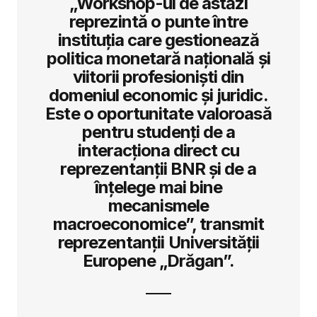
„Workshop-ul de astăzi
reprezintă o punte între
instituția care gestionează
politica monetară națională și
viitorii profesioniști din
domeniul economic și juridic.
Este o oportunitate valoroasă
pentru studenți de a
interacționa direct cu
reprezentanții BNR și de a
înțelege mai bine
mecanismele
macroeconomice”, transmit
reprezentanții Universității
Europene „Drăgan”.