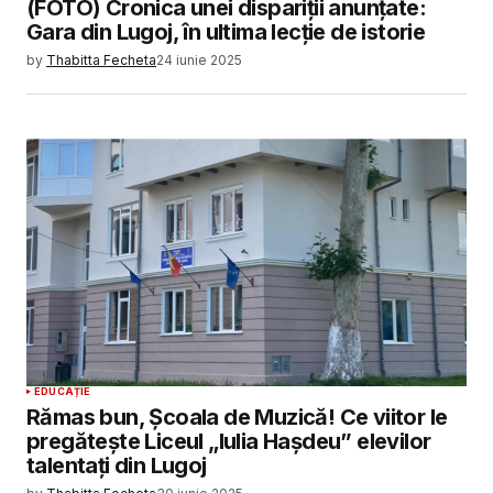
(FOTO) Cronica unei dispariții anunțate:
Gara din Lugoj, în ultima lecție de istorie
by
Thabitta Fecheta
24 iunie 2025
EDUCAȚIE
Rămas bun, Școala de Muzică! Ce viitor le
pregătește Liceul „Iulia Hașdeu” elevilor
talentați din Lugoj