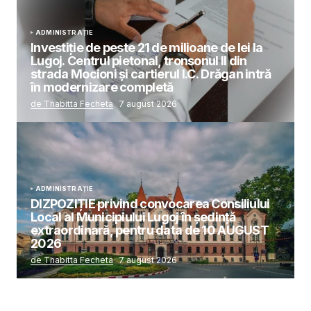
ADMINISTRAȚIE
Investiție de peste 21 de milioane de lei la
Lugoj. Centrul pietonal, tronsonul II din
strada Mocioni și cartierul I.C. Drăgan intră
în modernizare completă
de Thabitta Fecheta
7 august 2026
ADMINISTRAȚIE
DIZPOZIȚIE privind convocarea Consiliului
Local al Municipiului Lugoj în şedinţă
extraordinară, pentru data de 10 AUGUST
2026
de Thabitta Fecheta
7 august 2026