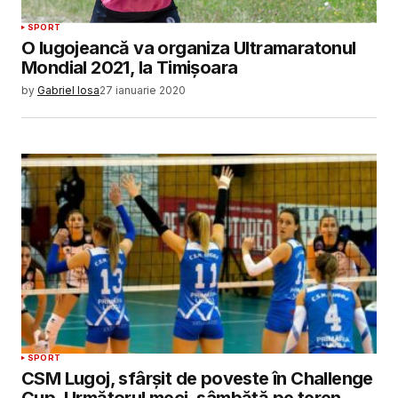
SPORT
O lugojeancă va organiza Ultramaratonul
Mondial 2021, la Timişoara
by
Gabriel Iosa
27 ianuarie 2020
SPORT
CSM Lugoj, sfârșit de poveste în Challenge