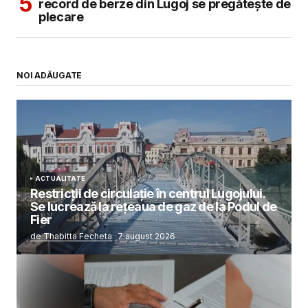
record de berze din Lugoj se pregătește de
plecare
NOI ADĂUGATE
ACTUALITATE
Restricții de circulație în centrul Lugojului.
Se lucrează la rețeaua de gaz de la Podul de
Fier
de Thabitta Fecheta
7 august 2026