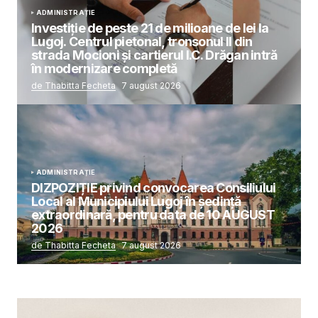
ADMINISTRAȚIE
Investiție de peste 21 de milioane de lei la
Lugoj. Centrul pietonal, tronsonul II din
strada Mocioni și cartierul I.C. Drăgan intră
în modernizare completă
de Thabitta Fecheta
7 august 2026
ADMINISTRAȚIE
DIZPOZIȚIE privind convocarea Consiliului
Local al Municipiului Lugoj în şedinţă
extraordinară, pentru data de 10 AUGUST
2026
de Thabitta Fecheta
7 august 2026