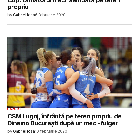
Cup. Următorul meci, sâmbătă pe teren
propriu
by
Gabriel Iosa
6 februarie 2020
SPORT
CSM Lugoj, înfrântă pe teren propriu de
Dinamo București după un meci-fulger
by
Gabriel Iosa
10 februarie 2020