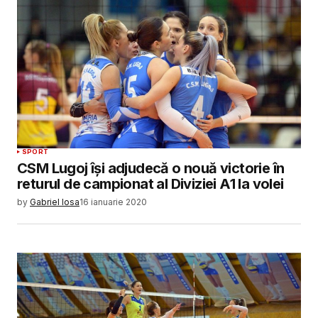
SUBMIT COMMENT
SPORT
CSM Lugoj își adjudecă o nouă victorie în
returul de campionat al Diviziei A1 la volei
by
Gabriel Iosa
16 ianuarie 2020