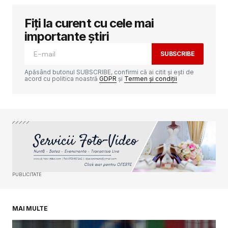
Fiți la curent cu cele mai
Adresa ta de email nu va fi publicată.
Câmpurile obligatorii sunt marcate cu
*
importante știri
SUBSCRIBE
Comment
*
Apăsând butonul SUBSCRIBE, confirmi că ai citit și ești de
acord cu politica noastră
GDPR
și
Termen și condiții
Your Name
*
Your E-mail
*
PUBLICITATE
Salvează-mi numele, emailul și site-ul web în
acest navigator pentru data viitoare când o să
comentez.
MAI MULTE