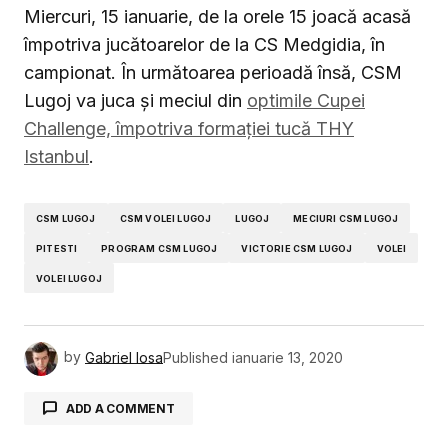
Miercuri, 15 ianuarie, de la orele 15 joacă acasă
împotriva jucătoarelor de la CS Medgidia, în
campionat. În următoarea perioadă însă, CSM
Lugoj va juca și meciul din
optimile Cupei
Challenge, împotriva formației tucă THY
Istanbul
.
CSM LUGOJ
CSM VOLEI LUGOJ
LUGOJ
MECIURI CSM LUGOJ
PITESTI
PROGRAM CSM LUGOJ
VICTORIE CSM LUGOJ
VOLEI
VOLEI LUGOJ
by
Gabriel Iosa
Published
ianuarie 13, 2020
ADD A COMMENT